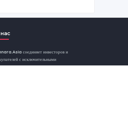
 нас
nnara.Asia
соединяет инвесторов и
купателей с исключительными
зможностями в сфере недвижимости по всей
донезии, Таиланду и самым динамичным
нкам Азии.
ете ли вы жилье у моря, в городе или в горах
Kinnara.Asia
поможет вам найти идеальный
м или инвестицию.