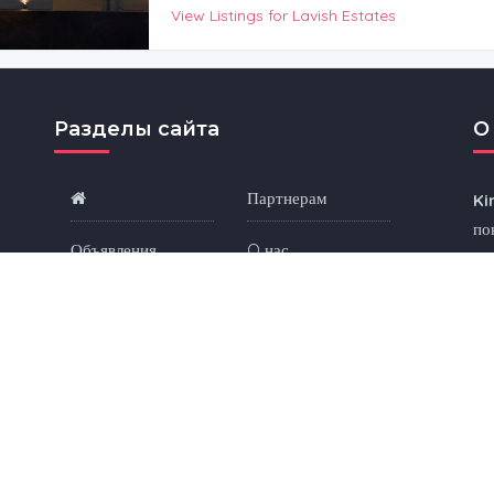
View Listings for Lavish Estates
Разделы сайта
O
Партнерам
Ki
по
Объявления
O нас
во
Ин
Локации
Контакты
ры
Избранное
Условия
Ищ
—
Проекты
Конфиденциальность
до