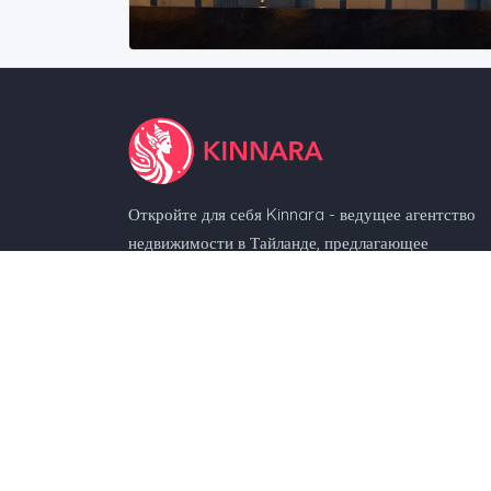
Откройте для себя Kinnara - ведущее агентство
недвижимости в Тайланде, предлагающее
эксклюзивный выбор вилл, квартир и жилья
курортного типа.
Kinnara Limited
(BR No. 76606042)
Unit 2, LG1, Mirror Tower
61 Mody Road, Tsim Sha Tsui, Hong Kong
hongkong@kinnara.asia