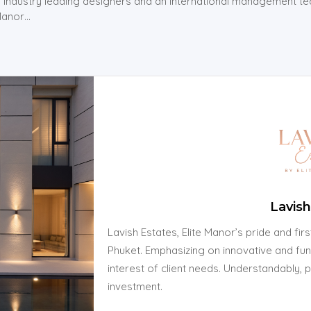
ith industry leading designers and an international management te
 Manor…
Lavish
Lavish Estates, Elite Manor’s pride and fir
Phuket. Emphasizing on innovative and func
interest of client needs. Understandably, 
investment.