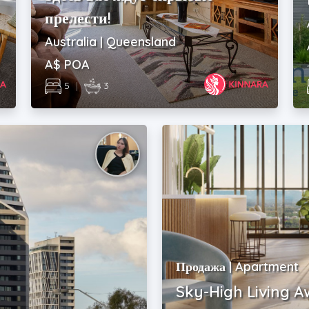
прелести!
Australia | Queensland
A$ POA
5
|
3
Продажа | Apartment
Sky-High Living A