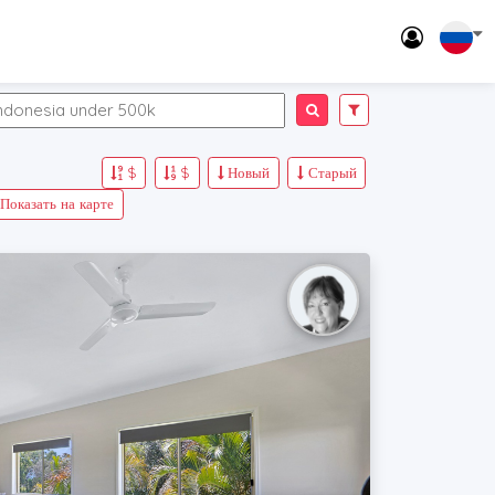
$
$
Новый
Старый
Показать на карте