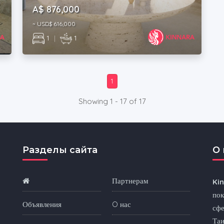
A$ 876,000
~ USD$ 616,000
1
|
1
1
Showing 1 - 17 of 17
Разделы сайта
O 
Партнерам
Ki
пок
Объявления
O нас
сфе
Та