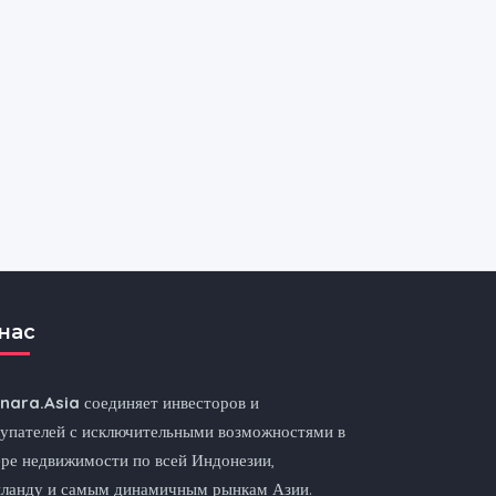
нас
nnara.Asia
соединяет инвесторов и
упателей с исключительными возможностями в
ре недвижимости по всей Индонезии,
иланду и самым динамичным рынкам Азии.