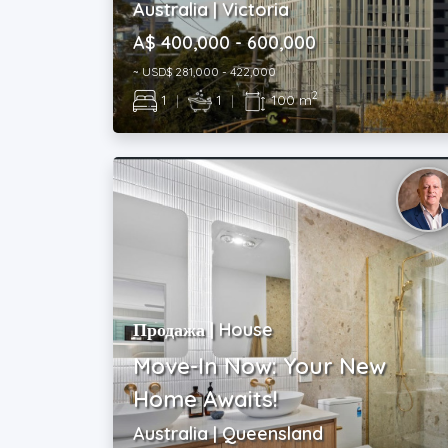
Australia | Victoria
A$ 400,000 - 600,000
~ USD$ 281,000 - 422,000
2
1
|
1
|
100 m
Продажа | House
Move-In Now: Your New
Home Awaits!
Australia | Queensland