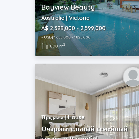
Bayview Beauty
Australia | Victoria
A$ 2,399,000 - 2,599,000
~ USD$ 1,688,000 - 1,828,000
2
800 m
Продажа | House
Очаровательный семейный
уголок в Верриби!