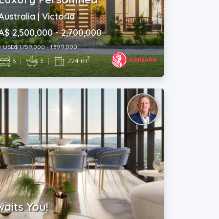
Australia | Victoria
A$ 2,500,000 - 2,700,000
~ USD$ 1,759,000 - 1,899,000
2
6
|
3
|
724 m
waits You!