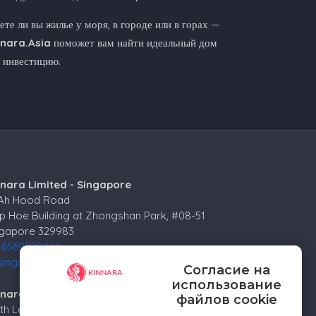
те ли вы жилье у моря, в городе или в горах —
nnara.Asia
поможет вам найти идеальный дом
 инвестицию.
nnara Limited - Singapore
 Ah Hood Road
p Hoe Building at Zhongshan Park, #08-51
ngapore 329983
+6569928068
singapore@kinnara.asia
Согласие на
использование
nara Limited - Russia
файлов cookie
4th Lesnoy per.