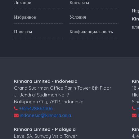
Локации
Контакты
Ище
Избранное
Условия
Ki
или
Проекты
Конфиденциальность
Kinnara Limited - Indonesia
Ki
Grand Sudirman Office Panin Tower 8th Floor
18
Jl. Jendral Sudirman No. 7
Hia
Balikpapan City, 76113, Indonesia
Si
+625428863306
indonesia@kinnara.asia
Kinnara Limited - Malaysia
Kin
Level 3A, Sunway Visio Tower
4, 