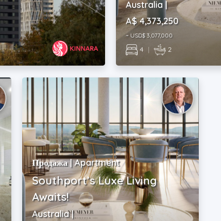
Australia |
A$ 4,373,250
~ USD$ 3,077,000
4
|
2
Продажа | Apartment
Southport’s Luxe Living
Awaits!
Australia |