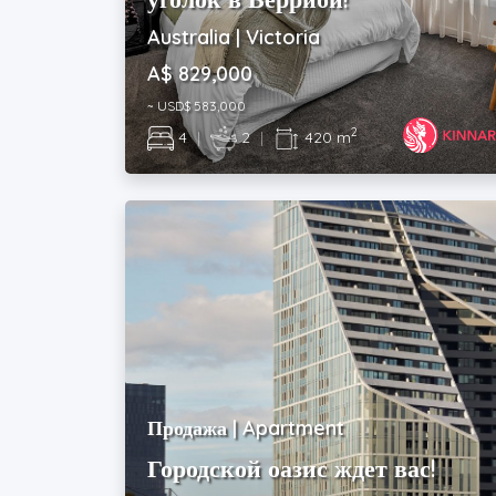
Australia | Victoria
A$ 829,000
~ USD$ 583,000
2
4
|
2
|
420 m
Продажа | Apartment
Городской оазис ждет вас!