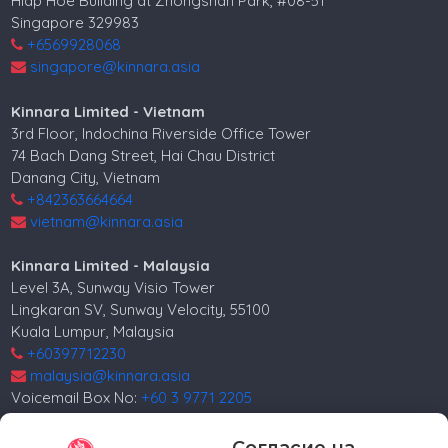
Hiap Hoe Building at Zhongshan Park, #08-51
Singapore 329983
+6569928068
singapore@kinnara.asia
Kinnara Limited - Vietnam
3rd Floor, Indochina Riverside Office Tower
74 Bach Dang Street, Hai Chau District
Danang City, Vietnam
+842363664664
vietnam@kinnara.asia
Kinnara Limited - Malaysia
Level 3A, Sunway Visio Tower
Lingkaran SV, Sunway Velocity, 55100
Kuala Lumpur, Malaysia
+60397712230
malaysia@kinnara.asia
Voicemail Box No:
+60 3 9771 2205
Kinnara Limited - Russia
Согласие на