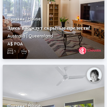
Продажа | House
Здесь вас ждут скрытые прелести!
Australia | Queensland
A$ POA
5
|
3
Продажа | House