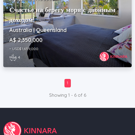
Счастье на берегу моря с двойным
доходом!
Australia | Queensland
A$ 2,350,000
~ USD$ 1,659,000
4
1
Showing 1 - 6 of 6