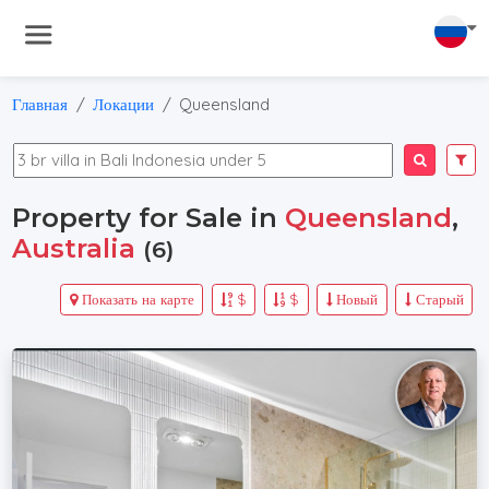
Главная
Локации
Queensland
Property for Sale in
Queensland
,
Australia
(6)
Показать на карте
$
$
Новый
Старый