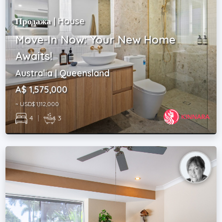
Продажа | House
Move-In Now: Your New Home
Awaits!
Australia | Queensland
A$ 1,575,000
~ USD$ 1,112,000
4
|
3