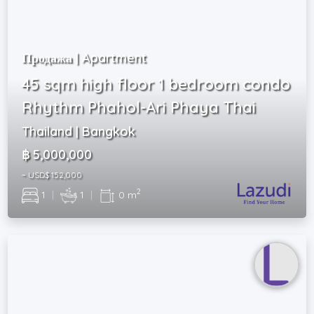
Продажа | Apartment
45 sqm high floor 1 bedroom condo
Rhythm Phahol-Ari Phaya Thai
Thailand | Bangkok
฿ 5,000,000
~ USD$ 152,000
2
1
|
1
|
0 m