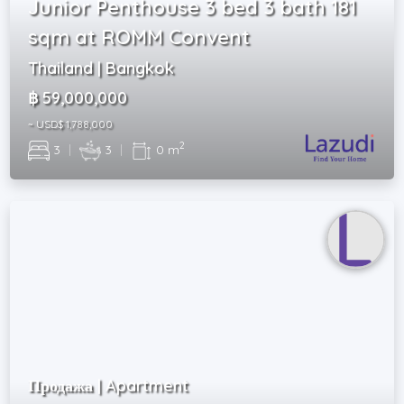
Junior Penthouse 3 bed 3 bath 181
sqm at ROMM Convent
Thailand | Bangkok
฿ 59,000,000
~ USD$ 1,788,000
2
3
|
3
|
0 m
Продажа | Apartment