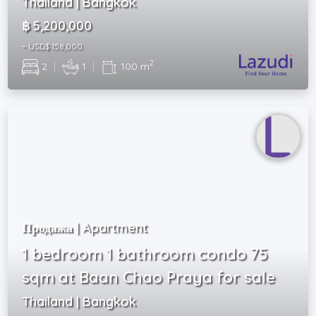
Thailand | Bangkok
฿ 5,200,000
~ USD$ 158,000
2
2
|
1
|
100 m
Продажа | Apartment
1 bedroom 1 bathroom condo 75
sqm at Baan Chao Praya for sale
Thailand | Bangkok