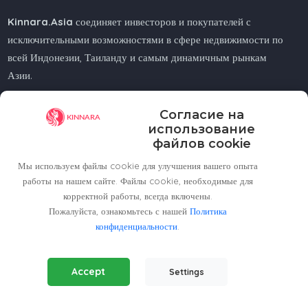
Kinnara.Asia
соединяет инвесторов и покупателей с
исключительными возможностями в сфере недвижимости по
всей Индонезии, Таиланду и самым динамичным рынкам
Азии.
Ищете ли вы жилье у моря, в городе или в горах —
Согласие на
Kinnara.Asia
поможет вам найти идеальный дом или
использование
инвестицию.
файлов cookie
Мы используем файлы cookie для улучшения вашего опыта
работы на нашем сайте. Файлы cookie, необходимые для
корректной работы, всегда включены.
Пожалуйста, ознакомьтесь с нашей
Regional Offices
Политика
конфиденциальности
.
Kinnara Limited - Thailand
Essential Cookies
(Always Active)
58, 9 Lagoon Rd, Choeng Thale
Accept
Settings
Required for the website to function properly.
Thalang District, Phuket, 83110, Thailand
Analytics Cookies
+66809201023