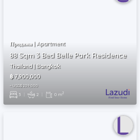
Продажа | Apartment
88 Sqm 3 Bed Belle Park Residence
Thailand | Bangkok
฿ 7,900,000
~ USD$ 239,000
2
3
|
2
|
0 m