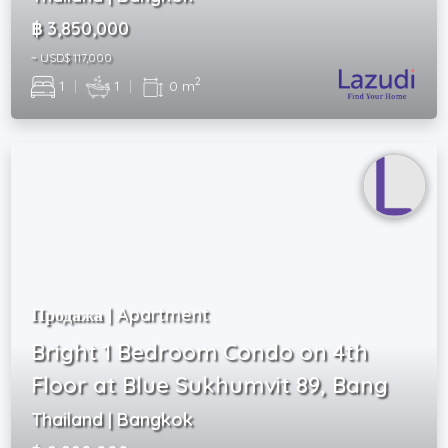
฿ 3,850,000
~ USD$ 117,000
2
1
|
1
|
0 m
Продажа | Apartment
Bright 1 Bedroom Condo on 4th
Floor at Blue Sukhumvit 89, Bang
Thailand | Bangkok