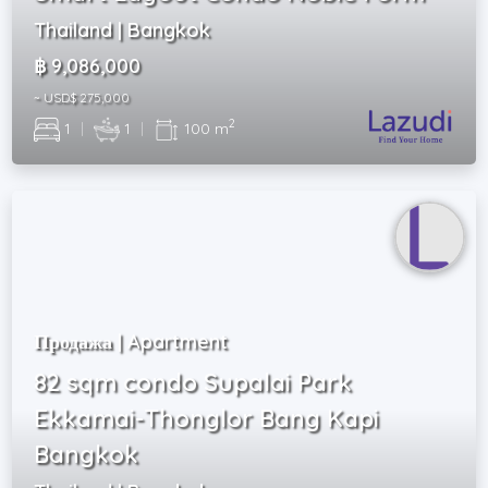
Thailand | Bangkok
฿ 9,086,000
~ USD$ 275,000
2
1
|
1
|
100 m
Продажа | Apartment
82 sqm condo Supalai Park
Ekkamai-Thonglor Bang Kapi
Bangkok