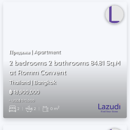
Продажа | Apartment
2 bedrooms 2 bathrooms 84.81 Sq.M
at Romm Convent
Thailand | Bangkok
฿ 18,900,000
~ USD$ 573,000
2
2
|
2
|
0 m