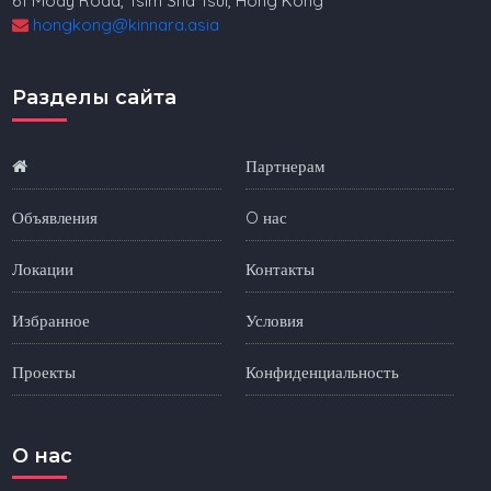
61 Mody Road, Tsim Sha Tsui, Hong Kong
hongkong@kinnara.asia
Разделы сайта
Партнерам
Объявления
O нас
Локации
Контакты
Избранное
Условия
Проекты
Конфиденциальность
O нас