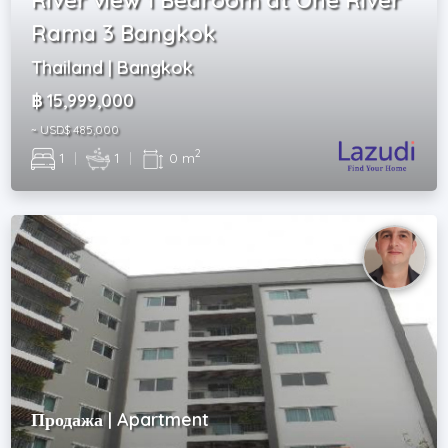
Rama 3 Bangkok
Thailand | Bangkok
฿ 15,999,000
~ USD$ 485,000
2
1
|
1
|
0 m
Продажа | Apartment