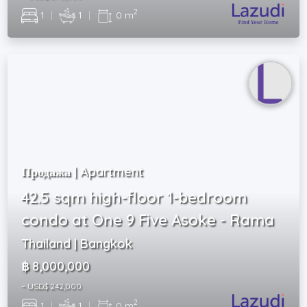
2
1
|
1
|
0 m
Продажа | Apartment
42.5 sqm high-floor 1-bedroom
condo at One 9 Five Asoke - Rama
Thailand | Bangkok
฿ 8,000,000
~ USD$ 242,000
2
1
|
1
|
0 m