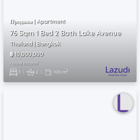
Продажа | Apartment
76 Sqm 1 Bed 2 Bath Lake Avenue
Thailand | Bangkok
฿ 10,000,000
~ USD$ 303,000
2
1
|
2
|
100 m