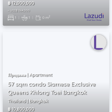
฿ 12,000,000
~ USD$ 364,000
2
1
|
1
|
0 m
Продажа | Apartment
57 sqm condo Siamese Exclusive
Queens Khlong Toei Bangkok
Thailand | Bangkok
฿ 10,800,000