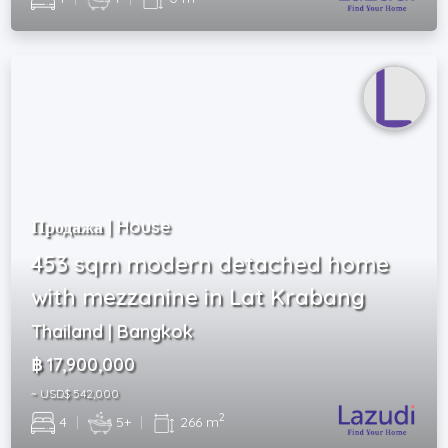
Продажа | House
453 sqm modern detached home
with mezzanine in Lat Krabang
Thailand | Bangkok
฿ 17,900,000
~ USD$ 542,000
2
4
|
5+
|
266 m