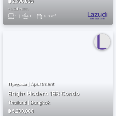
฿ 2,990,000
~ USD$ 91,000
2
1
|
1
|
100 m
Продажа | Apartment
Bright Modern 1BR Condo
Thailand | Bangkok
฿ 5,200,000