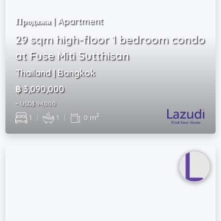
Продажа | Apartment
29 sqm high-floor 1 bedroom condo
at Fuse Miti Sutthisan
Thailand | Bangkok
฿ 3,090,000
~ USD$ 94,000
2
1
|
1
|
0 m