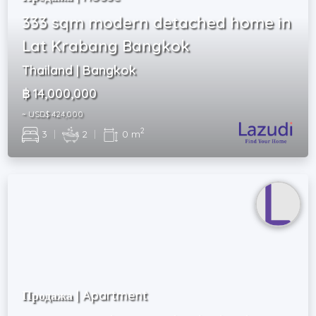
333 sqm modern detached home in
Lat Krabang Bangkok
Thailand | Bangkok
฿ 14,000,000
~ USD$ 424,000
2
3
|
2
|
0 m
Продажа | Apartment