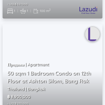
~ USD$ 327,000
2
1
|
1
|
100 m
Продажа | Apartment
50 sqm 1 Bedroom Condo on 12th
Floor at Ashton Silom, Bang Rak
Thailand | Bangkok
฿ 8,900,000
~ USD$ 270,000