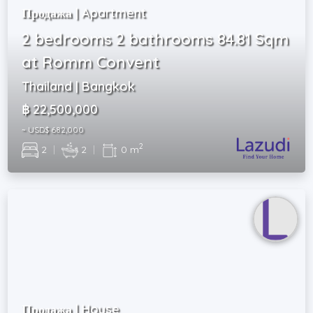
Продажа | Apartment
2 bedrooms 2 bathrooms 84.81 Sqm
at Romm Convent
Thailand | Bangkok
฿ 22,500,000
~ USD$ 682,000
2
2
|
2
|
0 m
Продажа | House