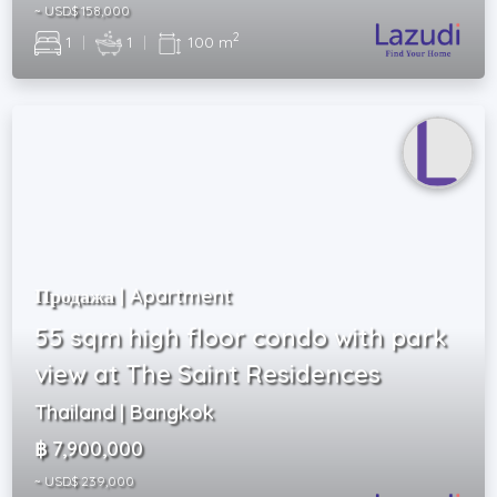
~ USD$ 158,000
2
1
|
1
|
100 m
Продажа | Apartment
55 sqm high floor condo with park
view at The Saint Residences
Thailand | Bangkok
฿ 7,900,000
~ USD$ 239,000