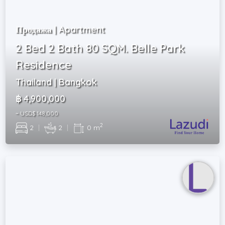
Продажа | Apartment
2 Bed 2 Bath 80 SQM. Belle Park
Residence
Thailand | Bangkok
฿ 4,900,000
~ USD$ 148,000
2
2
|
2
|
0 m