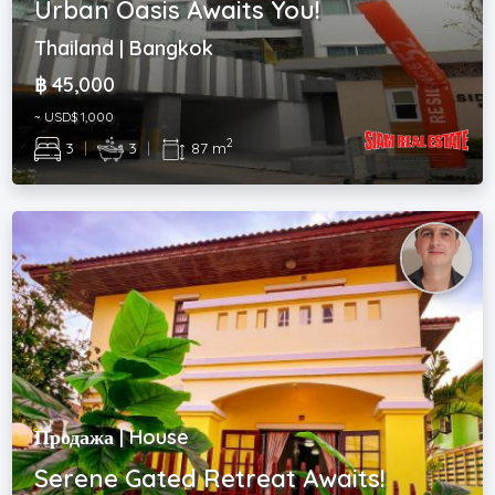
Urban Oasis Awaits You!
Thailand | Bangkok
฿ 45,000
~ USD$ 1,000
2
3
|
3
|
87 m
Продажа | House
Serene Gated Retreat Awaits!