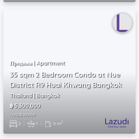
Продажа | Apartment
35 sqm 2 Bedroom Condo at Nue
District R9 Huai Khwang Bangkok
Thailand | Bangkok
฿ 5,300,000
~ USD$ 161,000
2
2
|
1
|
0 m