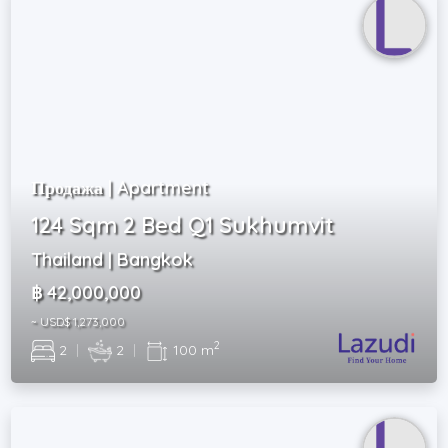
Продажа | Apartment
124 Sqm 2 Bed Q1 Sukhumvit
Thailand | Bangkok
฿ 42,000,000
~ USD$ 1,273,000
2
2
|
2
|
100 m