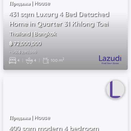
Продажа | House
431 sqm Luxury 4 Bed Detached
Home in Quarter 31 Khlong Toei
Thailand | Bangkok
฿ 72,000,000
~ USD$ 2,182,000
2
4
|
4
|
100 m
Продажа | House
400 sqm modern 4 bedroom