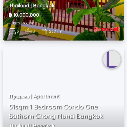
Thailand | Bangkok
฿ 10,000,000
~ USD$ 303,000
2
5
|
3
|
230 m
Продажа | Apartment
51sqm 1 Bedroom Condo One
Sathorn Chong Nonsi Bangkok
Thailand | Bangkok