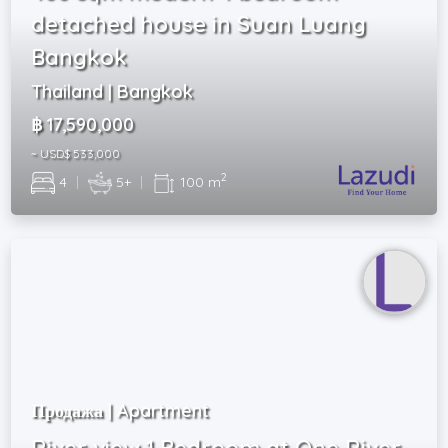
detached house in Suan Luang
Bangkok
Thailand | Bangkok
฿ 17,590,000
~ USD$ 533,000
2
4
|
5+
|
100 m
Продажа | Apartment
River view 1 Bedroom at One River