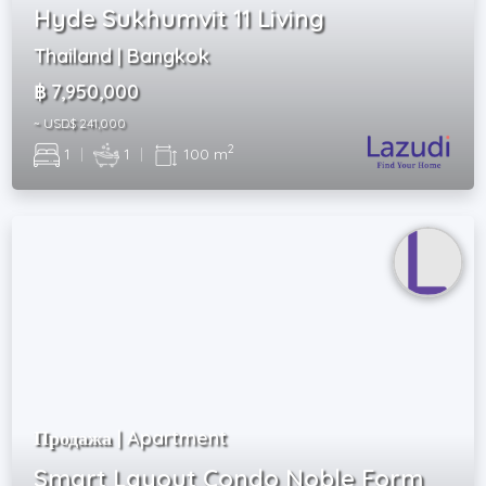
Hyde Sukhumvit 11 Living
Thailand | Bangkok
฿ 7,950,000
~ USD$ 241,000
2
1
|
1
|
100 m
Продажа | Apartment
Smart Layout Condo Noble Form