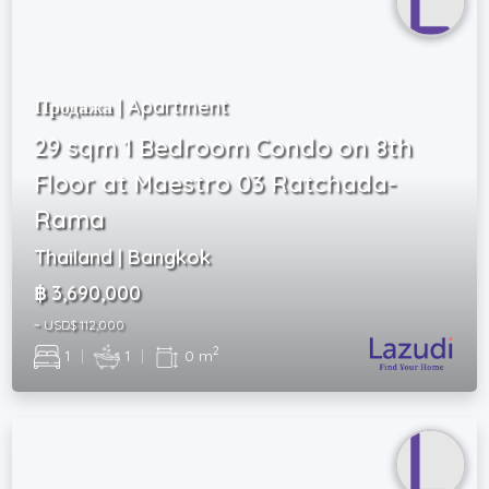
Продажа | Apartment
29 sqm 1 Bedroom Condo on 8th
Floor at Maestro 03 Ratchada-
Rama
Thailand | Bangkok
฿ 3,690,000
~ USD$ 112,000
2
1
|
1
|
0 m