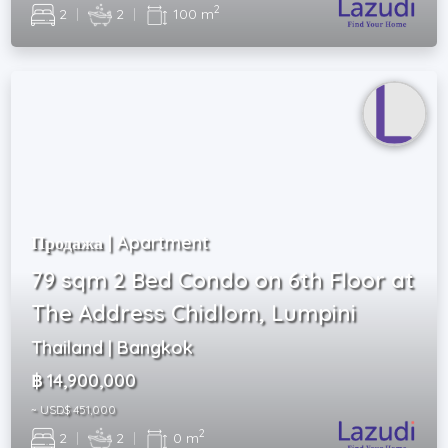
2
2
|
2
|
100 m
Продажа | Apartment
79 sqm 2 Bed Condo on 6th Floor at
The Address Chidlom, Lumpini
Thailand | Bangkok
฿ 14,900,000
~ USD$ 451,000
2
2
|
2
|
0 m