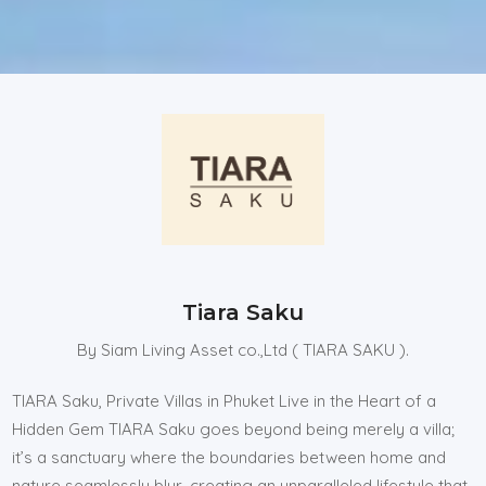
Tiara Saku
By Siam Living Asset co.,Ltd ( TIARA SAKU ).
TIARA Saku, Private Villas in Phuket Live in the Heart of a
Hidden Gem TIARA Saku goes beyond being merely a villa;
it’s a sanctuary where the boundaries between home and
nature seamlessly blur, creating an unparalleled lifestyle that