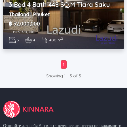
3 Bed 4 Bath 448 SQ.M Tiara Saku
Thailand | Phuket
฿ 32,000,000
~ USD$ 970,000
2
3
|
4
|
400 m
1
Showing 1 - 5 of 5
Откройте для себя Kinnara - ведущее агентство недвижимости