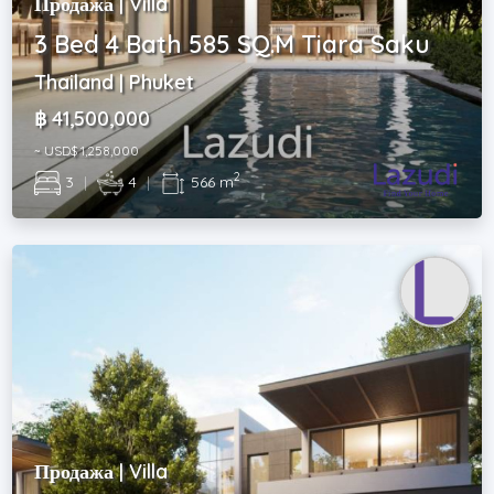
Продажа | Villa
3 Bed 4 Bath 585 SQ.M Tiara Saku
Thailand | Phuket
฿ 41,500,000
~ USD$ 1,258,000
2
3
|
4
|
566 m
Продажа | Villa