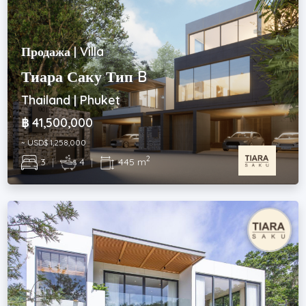
Продажа | Villa
Тиара Саку Тип B
Thailand | Phuket
฿ 41,500,000
~ USD$ 1,258,000
2
3
|
4
|
445 m