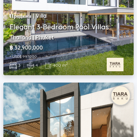
Продажа | Villa
Elegant 3-Bedroom Pool Villas
Thailand | Phuket
฿ 32,900,000
~ USD$ 997,000
2
3
|
4
|
400 m