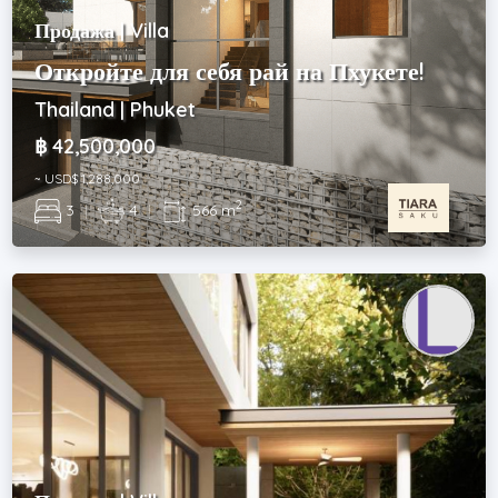
Продажа | Villa
Откройте для себя рай на Пхукете!
Thailand | Phuket
฿ 42,500,000
~ USD$ 1,288,000
2
3
|
4
|
566 m