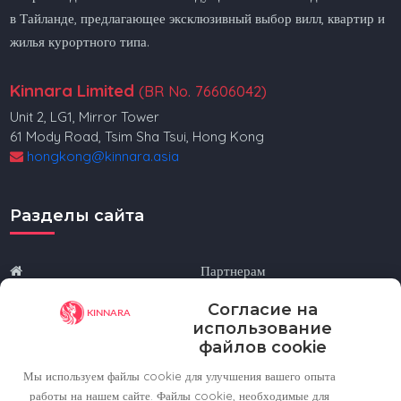
в Тайланде, предлагающее эксклюзивный выбор вилл, квартир и
жилья курортного типа.
Kinnara Limited
(BR No. 76606042)
Unit 2, LG1, Mirror Tower
61 Mody Road, Tsim Sha Tsui, Hong Kong
hongkong@kinnara.asia
Разделы сайта
Партнерам
Согласие на
Объявления
O нас
использование
файлов cookie
Локации
Контакты
Мы используем файлы cookie для улучшения вашего опыта
работы на нашем сайте. Файлы cookie, необходимые для
Избранное
Условия