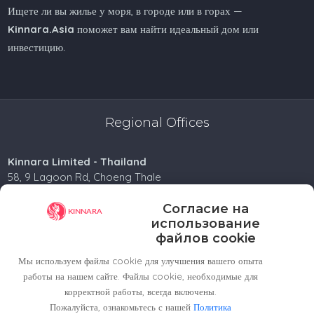
Ищете ли вы жилье у моря, в городе или в горах —
Kinnara.Asia
поможет вам найти идеальный дом или
инвестицию.
Regional Offices
Kinnara Limited - Thailand
58, 9 Lagoon Rd, Choeng Thale
Thalang District, Phuket, 83110, Thailand
Согласие на
+66809201023
использование
thailand@kinnara.asia
файлов cookie
Kinnara Limited - Indonesia
Мы используем файлы cookie для улучшения вашего опыта
Grand Sudirman Office Panin Tower 8th Floor
работы на нашем сайте. Файлы cookie, необходимые для
Jl. Jendral Sudirman No. 7
корректной работы, всегда включены.
Balikpapan City, 76113, Indonesia
Пожалуйста, ознакомьтесь с нашей
Политика