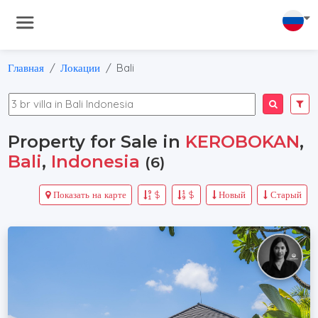
Главная
Локации
Bali
Property for Sale in
KEROBOKAN
,
Bali
,
Indonesia
(6)
Показать на карте
$
$
Новый
Старый