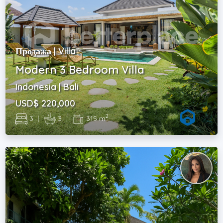
Продажа | Villa
Modern 3 Bedroom Villa
Indonesia | Bali
USD$ 220,000
2
3
|
3
|
315 m