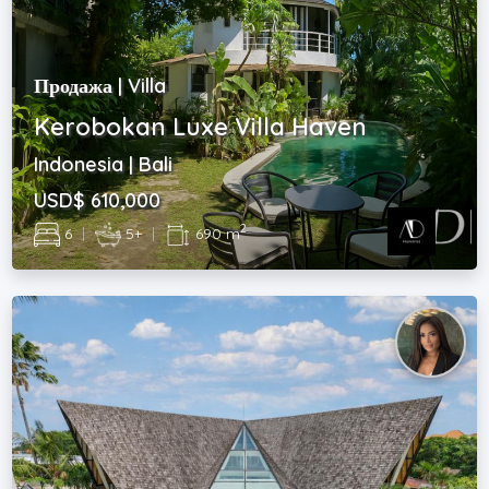
Продажа | Villa
Kerobokan Luxe Villa Haven
Indonesia | Bali
USD$ 610,000
2
6
|
5+
|
690 m