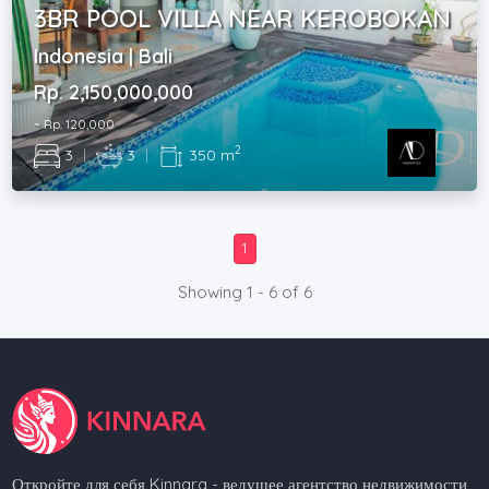
3BR POOL VILLA NEAR KEROBOKAN
Indonesia | Bali
Rp. 2,150,000,000
~ Rp. 120,000
2
3
|
3
|
350 m
1
Showing 1 - 6 of 6
Откройте для себя Kinnara - ведущее агентство недвижимости