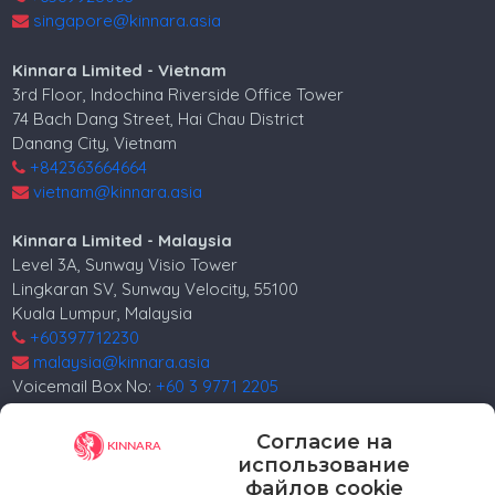
singapore@kinnara.asia
Kinnara Limited - Vietnam
3rd Floor, Indochina Riverside Office Tower
74 Bach Dang Street, Hai Chau District
Danang City, Vietnam
+842363664664
vietnam@kinnara.asia
Kinnara Limited - Malaysia
Level 3A, Sunway Visio Tower
Lingkaran SV, Sunway Velocity, 55100
Kuala Lumpur, Malaysia
+60397712230
malaysia@kinnara.asia
Voicemail Box No:
+60 3 9771 2205
Kinnara Limited - Russia
Согласие на
4, 4th Lesnoy per.
использование
5th floor
файлов cookie