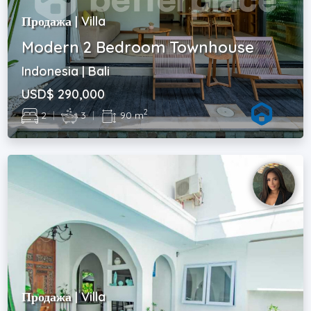
Продажа | Villa
Modern 2 Bedroom Townhouse
Indonesia | Bali
USD$ 290,000
2
2
|
3
|
90 m
Продажа | Villa