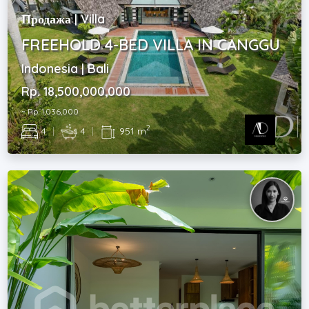
Продажа | Villa
FREEHOLD 4-BED VILLA IN CANGGU
Indonesia | Bali
Rp. 18,500,000,000
~ Rp. 1,036,000
2
4
|
4
|
951 m