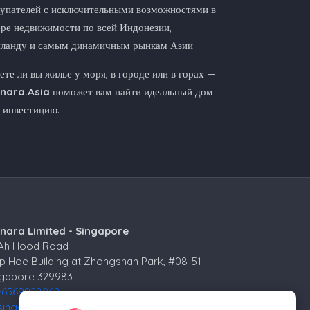
упателей с исключительными возможностями в
ре недвижимости по всей Индонезии,
иланду и самым динамичным рынкам Азии.
те ли вы жилье у моря, в городе или в горах —
nnara.Asia
поможет вам найти идеальный дом
 инвестицию.
nnara Limited - Singapore
 Ah Hood Road
p Hoe Building at Zhongshan Park, #08-51
ngapore 329983
+6569928068
singapore@kinnara.asia