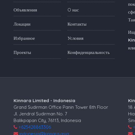
пок
Объявления
O нас
сфе
Та
Локации
Контакты
Ище
Избранное
Условия
Ki
или
Проекты
Конфиденциальность
Kinnara Limited - Indonesia
Ki
Grand Sudirman Office Panin Tower 8th Floor
18
Jl. Jendral Sudirman No. 7
Hia
Balikpapan City, 76113, Indonesia
Si
+625428863306
indonesia@kinnara.asia