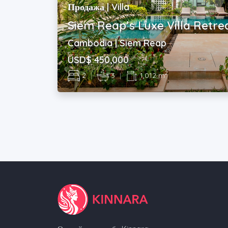
Продажа | Villa
Siem Reap’s Luxe Villa Retrea
Cambodia | Siem Reap
USD$ 450,000
2
2
|
3
|
1,012 m