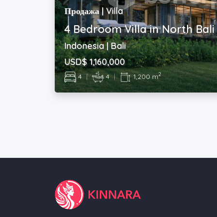
Продажа | Villa
4 Bedroom Villa in North Bali
Indonesia | Bali
USD$ 1,160,000
2
4
|
4
|
1,200 m