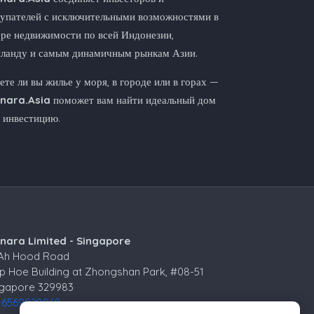
упателей с исключительными возможностями в
ре недвижимости по всей Индонезии,
иланду и самым динамичным рынкам Азии.
те ли вы жилье у моря, в городе или в горах —
nnara.Asia
поможет вам найти идеальный дом
 инвестицию.
nnara Limited - Singapore
 Ah Hood Road
p Hoe Building at Zhongshan Park, #08-51
ngapore 329983
+6569928068