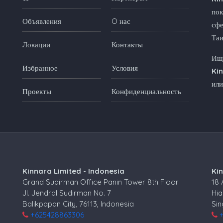
пок
Объявления
O нас
сфе
Та
Локации
Контакты
Ище
Избранное
Условия
Ki
или
Проекты
Конфиденциальность
Kinnara Limited - Indonesia
Ki
Grand Sudirman Office Panin Tower 8th Floor
18
Jl. Jendral Sudirman No. 7
Hia
Balikpapan City, 76113, Indonesia
Si
+625428863306