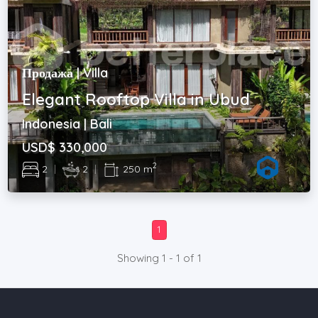
Продажа | Villa
Elegant Rooftop Villa in Ubud
Indonesia | Bali
USD$ 330,000
2
2
|
2
|
250 m
1
Showing 1 - 1 of 1