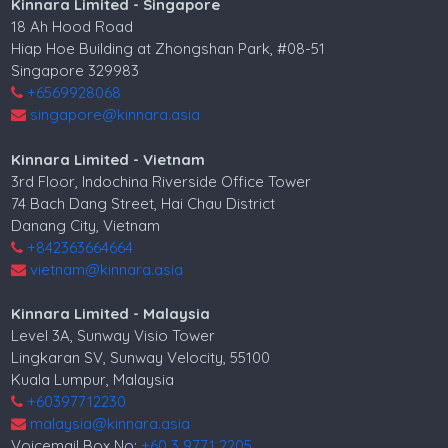
Kinnara Limited - Singapore
18 Ah Hood Road
Hiap Hoe Building at Zhongshan Park, #08-51
Singapore 329983
+6569928068
singapore@kinnara.asia
Kinnara Limited - Vietnam
3rd Floor, Indochina Riverside Office Tower
74 Bach Dang Street, Hai Chau District
Danang City, Vietnam
+842363664664
vietnam@kinnara.asia
Kinnara Limited - Malaysia
Level 3A, Sunway Visio Tower
Lingkaran SV, Sunway Velocity, 55100
Kuala Lumpur, Malaysia
+60397712230
malaysia@kinnara.asia
Voicemail Box No:
+60 3 9771 2205