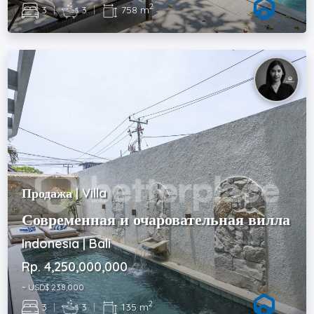
2
3
|
3
|
758 m
Продажа | Villa
Современная и очаровательная вилла
Indonesia | Bali
Rp. 4,250,000,000
~ USD$ 238,000
2
3
|
3
|
135 m