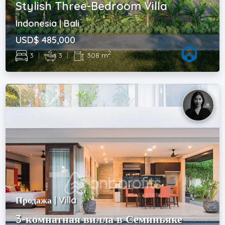
Stylish Three-Bedroom Villa
Indonesia | Bali
USD$ 485,000
2
3
|
3
|
308 m
Продажа | Villa
3-комнатная вилла в Семиньяке