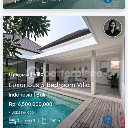
Продажа | Villa
Luxurious 3-Bedroom Villa
Indonesia | Bali
Rp. 6,500,000,000
~ USD$ 364,000
2
3
|
3
|
280 m