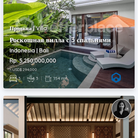
Продажа | Villa
Роскошная вилла с 3 спальнями
Indonesia | Bali
Rp. 5,250,000,000
~ USD$ 294,000
2
3
|
3
|
154 m