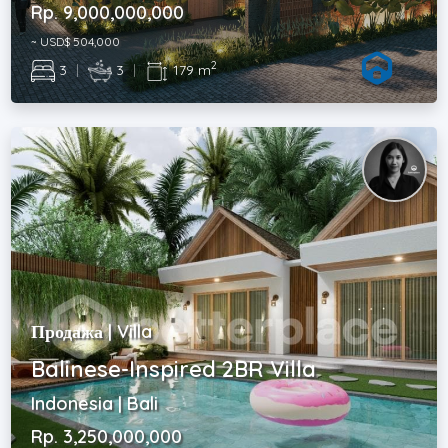
Rp. 9,000,000,000
~ USD$ 504,000
2
3
|
3
|
179 m
Продажа | Villa
Balinese-Inspired 2BR Villa
Indonesia | Bali
Rp. 3,250,000,000