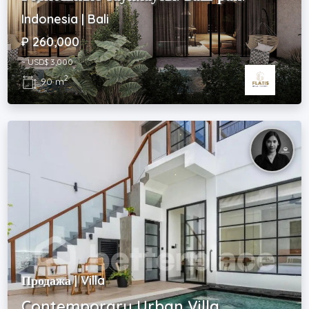
Indonesia | Bali
₽ 260,000
~ USD$ 3,000
2
90 m
Продажа | Villa
Contemporary Urban Villa