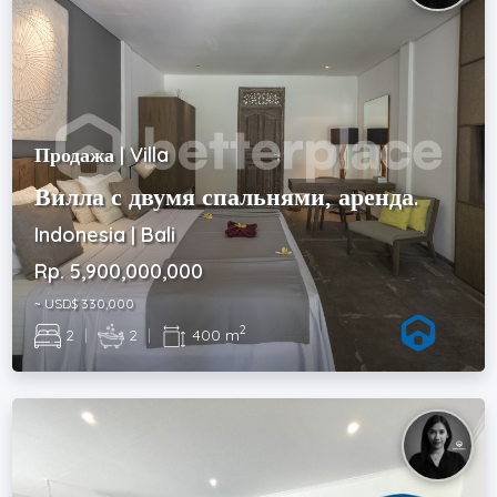
Продажа | Villa
Вилла с двумя спальнями, аренда.
Indonesia | Bali
Rp. 5,900,000,000
~ USD$ 330,000
2
2
|
2
|
400 m