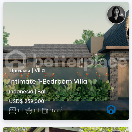
Продажа | Villa
Intimate 1-Bedroom Villa
Indonesia | Bali
USD$ 239,000
2
1
|
1
|
118 m