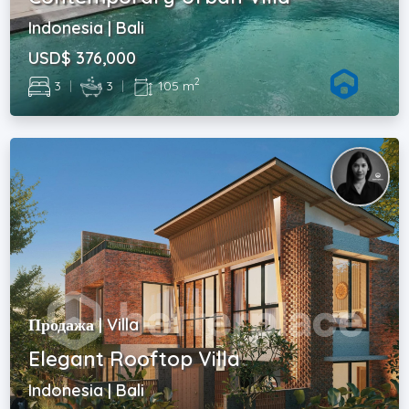
Indonesia | Bali
USD$ 376,000
2
3
|
3
|
105 m
Продажа | Villa
Elegant Rooftop Villa
Indonesia | Bali