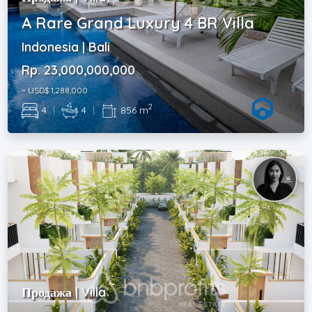
A Rare Grand Luxury 4 BR Villa
Indonesia | Bali
Rp. 23,000,000,000
~ USD$ 1,288,000
2
4
|
4
|
856 m
Продажа | Villa