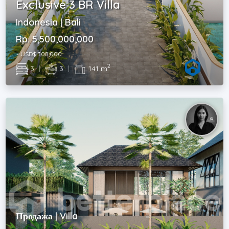
Exclusive 3 BR Villa
Indonesia | Bali
Rp. 5,500,000,000
~ USD$ 308,000
2
3
|
3
|
141 m
Продажа | Villa