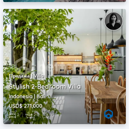
Продажа | Villa
Stylish 2-Bedroom Villa
Indonesia | Bali
USD$ 271,000
2
2
|
2
|
95 m