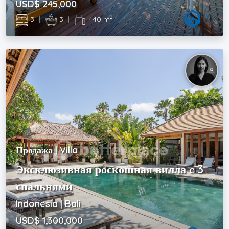
USD$ 245,000
2
3
|
3
|
440 m
Продажа | Villa
Эксклюзивная роскошная вилла с 3
спальнями
Indonesia | Bali
USD$ 1,300,000