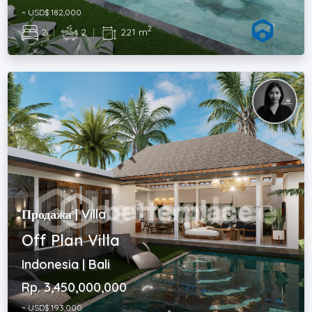
~ USD$ 182,000
2
2
|
2
|
221 m
Продажа | Villa
Off Plan Villa
Indonesia | Bali
Rp. 3,450,000,000
~ USD$ 193,000