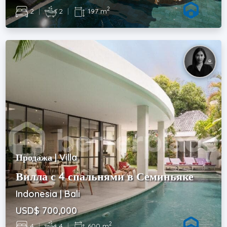
2
2
|
2
|
197 m
Продажа | Villa
Вилла с 4 спальнями в Семиньяке
Indonesia | Bali
USD$ 700,000
2
4
|
4
|
600 m