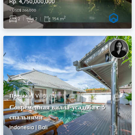
Rp. 4,750,000,000
~ USD$ 266,000
2
2
|
2
|
154 m
Продажа | Villa
Современная вилла-усадьба с 3
спальнями
Indonesia | Bali