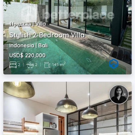
Продажа | Villa
Stylish 2-Bedroom Villa
Indonesia | Bali
USD$ 220,000
2
2
|
2
|
145 m