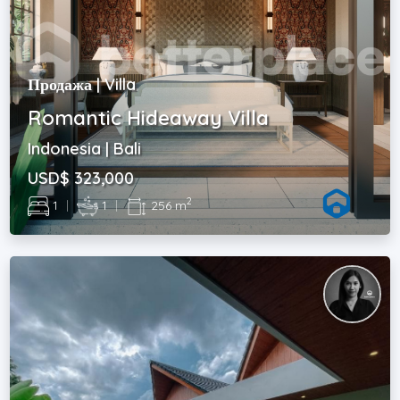
Продажа | Villa
Romantic Hideaway Villa
Indonesia | Bali
USD$ 323,000
2
1
|
1
|
256 m