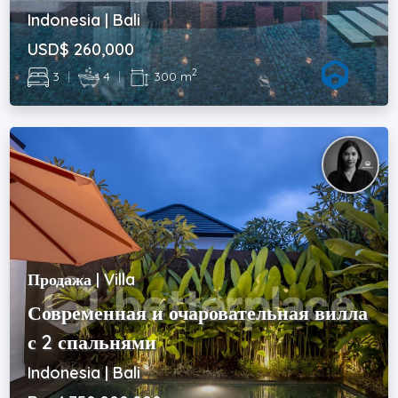
Indonesia | Bali
USD$ 260,000
2
3
|
4
|
300 m
Продажа | Villa
Современная и очаровательная вилла
с 2 спальнями
Indonesia | Bali