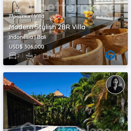
Продажа | Villa
Modern Stylish 2BR Villa
Indonesia | Bali
USD$ 306,000
2
2
|
2
|
95 m