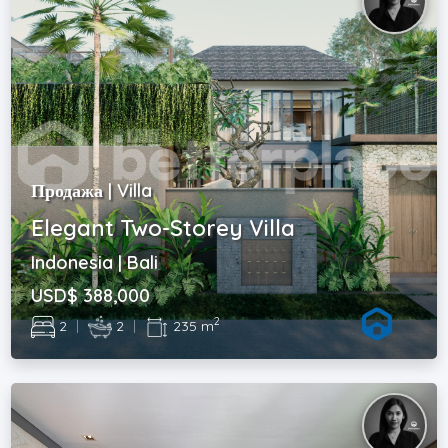
Продажа | Villa
Elegant Two-Storey Villa
Indonesia | Bali
USD$ 388,000
2
2
|
2
|
235 m