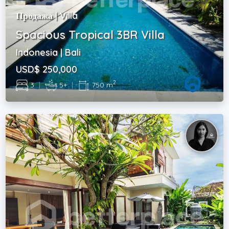
Продажа | Villa
Spacious Tropical 3BR Villa
Indonesia | Bali
USD$ 250,000
2
3
|
5+
|
750 m