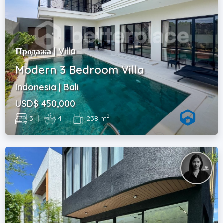
Продажа | Villa
Modern 3 Bedroom Villa
Indonesia | Bali
USD$ 450,000
2
3
|
4
|
238 m