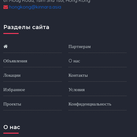
61 Mody Road, Tsim Sha Tsui, Hong Kong
hongkong@kinnara.asia
Разделы сайта
Партнерам
Объявления
O нас
Локации
Контакты
Избранное
Условия
Проекты
Конфиденциальность
O нас