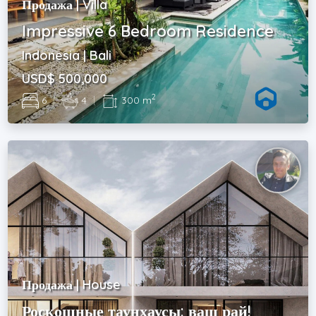
Продажа | Villa
Impressive 6 Bedroom Residence
Indonesia | Bali
USD$ 500,000
2
6
|
4
|
300 m
Продажа | House
Роскошные таунхаусы: ваш рай!