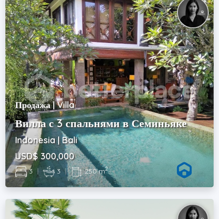
Продажа | Villa
Вилла с 3 спальнями в Семиньяке
Indonesia | Bali
USD$ 300,000
2
3
|
3
|
250 m