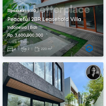
Продажа | Villa
Peaceful 2BR Leasehold Villa
Indonesia | Bali
Rp. 3,600,000,000
~ USD$ 202,000
2
2
|
2
|
220 m