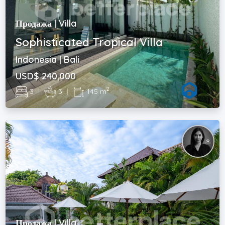
Продажа | Villa
Sophisticated Tropical Villa
Indonesia | Bali
USD$ 240,000
2
3
|
3
|
145 m
Продажа | Villa