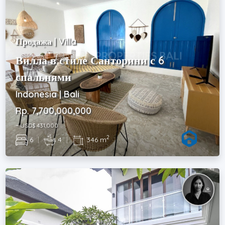
Продажа | Villa
Вилла в стиле Санторини с 6
спальнями
Indonesia | Bali
Rp. 7,700,000,000
~ USD$ 431,000
2
6
|
4
|
346 m