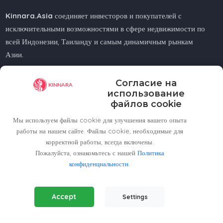
Kinnara.Asia
соединяет инвесторов и покупателей с
исключительными возможностями в сфере недвижимости по
всей Индонезии, Таиланду и самым динамичным рынкам
Азии.
Ищете ли вы жилье у моря, в городе или в горах —
Согласие на
Kinnara.Asia
поможет вам найти идеальный дом или
использование
инвестицию.
файлов cookie
Мы используем файлы cookie для улучшения вашего опыта
работы на нашем сайте. Файлы cookie, необходимые для
корректной работы, всегда включены.
Пожалуйста, ознакомьтесь с нашей
Regional Offices
Политика
конфиденциальности
.
Kinnara Limited - Thailand
Essential Cookies
(Always Active)
58, 9 Lagoon Rd, Choeng Thale
Accept
Settings
Required for the website to function properly.
Thalang District, Phuket, 83110, Thailand
Analytics Cookies
+66809201023