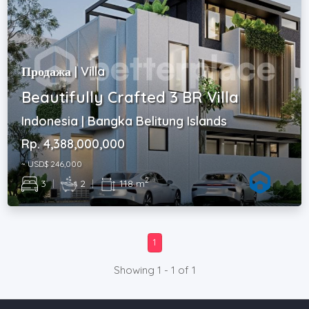
Продажа | Villa
Beautifully Crafted 3 BR Villa
Indonesia | Bangka Belitung Islands
Rp. 4,388,000,000
~ USD$ 246,000
2
3
|
2
|
118 m
1
Showing 1 - 1 of 1