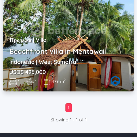
Продажа | Villa
Beachfront Villa in Mentawai
Indonesia | West Sumatra
USD$ 495,000
2
1
|
1
|
479 m
1
Showing 1 - 1 of 1