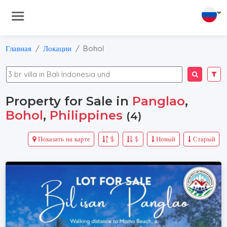
Главная
Локации
Bohol
Property for Sale in
Panglao
,
Bohol
,
Philippines
(4)
Показать на карте
$
$
Новый
Старый