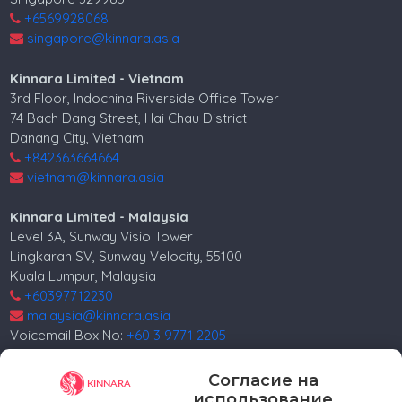
+6569928068
singapore@kinnara.asia
Kinnara Limited - Vietnam
3rd Floor, Indochina Riverside Office Tower
74 Bach Dang Street, Hai Chau District
Danang City, Vietnam
+842363664664
vietnam@kinnara.asia
Kinnara Limited - Malaysia
Level 3A, Sunway Visio Tower
Lingkaran SV, Sunway Velocity, 55100
Kuala Lumpur, Malaysia
+60397712230
malaysia@kinnara.asia
Voicemail Box No:
+60 3 9771 2205
Kinnara Limited - Russia
Согласие на
4, 4th Lesnoy per.
использование