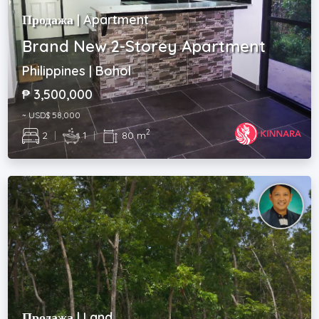
Продажа | Apartment
Brand New 2-Storey Apartment
Philippines | Bohol
₱ 3,500,000
~ USD$ 58,000
2
2
|
1
|
80 m
Продажа | Land