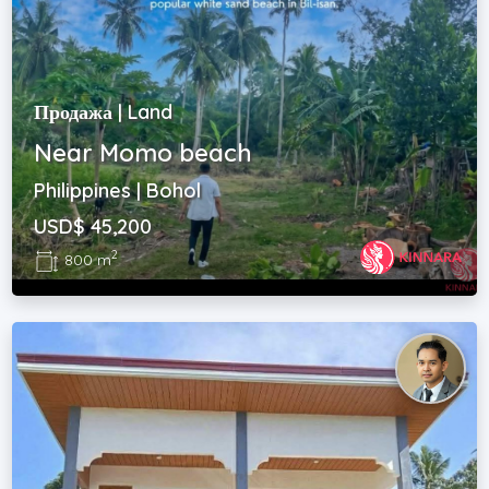
Продажа | Land
Near Momo beach
Philippines | Bohol
USD$ 45,200
2
800 m