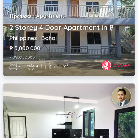
Продажа | Apartment
2 Storey 4 Door Apartment in P
Philippines | Bohol
₱ 5,000,000
~ USD$ 82,000
2
4
|
4
|
200 m