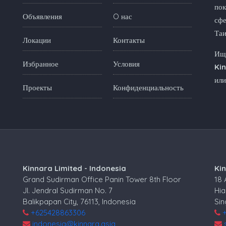
пок
Объявления
O нас
сфе
Та
Локации
Контакты
Ище
Избранное
Условия
Ki
или
Проекты
Конфиденциальность
Kinnara Limited - Indonesia
Ki
Grand Sudirman Office Panin Tower 8th Floor
18
Jl. Jendral Sudirman No. 7
Hia
Balikpapan City, 76113, Indonesia
Si
+625428863306
indonesia@kinnara.asia