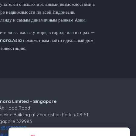
упателей с исключительными возможностями в
ре недвижимости по всей Индонезии,
иланду и самым динамичным рынкам Азии.
те ли вы жилье у моря, в городе или в горах —
nnara.Asia
поможет вам найти идеальный дом
 инвестицию.
nnara Limited - Singapore
 Ah Hood Road
p Hoe Building at Zhongshan Park, #08-51
ngapore 329983
+6569928068
singapore@kinnara.asia