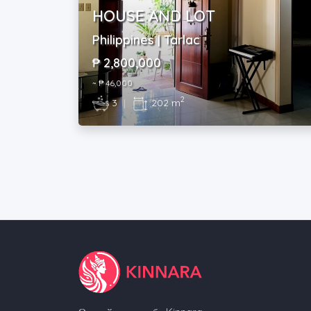
HOUSE AND LOT
Philippines | Tarlac
₱ 2,800,000
~ ₱ 46,000
2
3
|
202 m