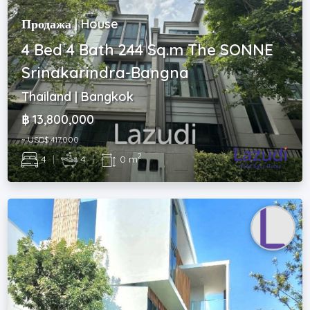
Продажа | House
4 Bed 4 Bath 244 Sq.m The SONNE
Srinakarindra-Bangna
Thailand | Bangkok
฿ 13,800,000
~ USD$ 417,000
2
4
|
4
|
0 m