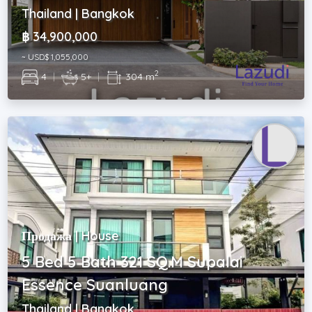
Thailand | Bangkok
฿ 34,900,000
~ USD$ 1,055,000
2
4
|
5+
|
304 m
Продажа | House
5 Bed 5 Bath 321 SQ.M Supalai
Essence Suanluang
Thailand | Bangkok