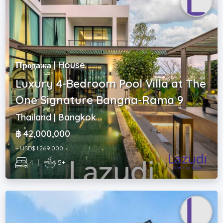
Продажа | House
Luxury 4-Bedroom Pool Villa at The
One Signature Bangna-Rama 9
Thailand | Bangkok
฿ 42,000,000
~ USD$ 1,269,000
4
|
5+