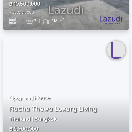
฿ 10,500,000
~ USD$ 317,000
2
4
|
3
|
216 m
Продажа | House
Racha Thewa Luxury Living
Thailand | Bangkok
฿ 5,900,000