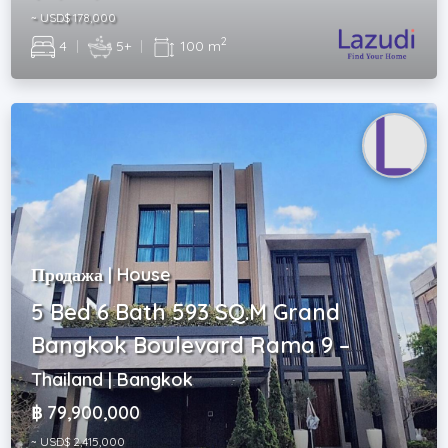
~ USD$ 178,000
2
4
|
5+
|
100 m
Продажа | House
5 Bed 6 Bath 593 SQ.M Grand
Bangkok Boulevard Rama 9 –
Thailand | Bangkok
฿ 79,900,000
~ USD$ 2,415,000