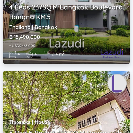
4 Beds 237SQ.M Bangkok Boulevard
Bangna KM.5
Thailand | Bangkok
฿ 15,490,000
~ USD$ 468,000
2
4
|
4
|
214 m
Продажа | House
5 Bed 5 Bath 2,483 SQ.M House with