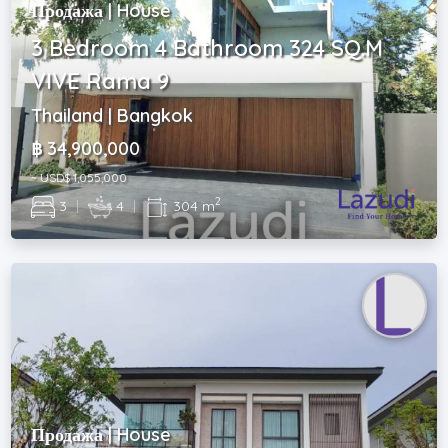
Продажа | House
3 Bedroom 4 Bathroom 324 SQ.M
VIVE Rama 9
Thailand | Bangkok
฿ 34,900,000
~ USD$ 1,055,000
2
3
|
4
|
304 m
Продажа | House