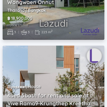
Wongwaen Onnut
Thailand | Bangkok
฿ 18,900,000
~ USD$ 571,000
2
3
|
3
|
223 m
Продажа | House
4bed 5bath for rent and sale at
Vive Rama9-Krungthep Kreetha