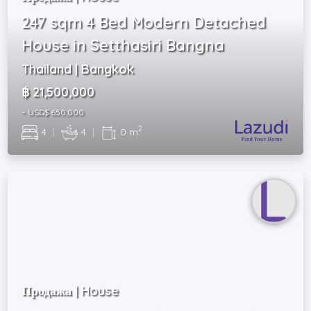
247 sqm 4 Bed Modern Detached
House in Setthasiri Bangna
Thailand | Bangkok
฿ 21,500,000
~ USD$ 650,000
2
4
|
4
|
0 m
Продажа | House