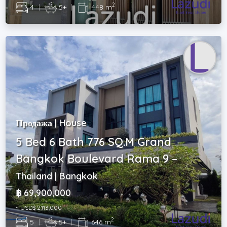
2
4
|
5+
|
448 m
Продажа | House
5 Bed 6 Bath 776 SQ.M Grand
Bangkok Boulevard Rama 9 –
Thailand | Bangkok
฿ 69,900,000
~ USD$ 2,113,000
2
5
|
5+
|
646 m