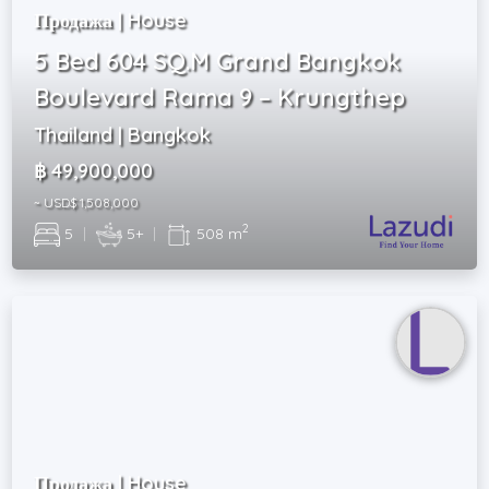
Продажа | House
5 Bed 604 SQ.M Grand Bangkok
Boulevard Rama 9 – Krungthep
Thailand | Bangkok
฿ 49,900,000
~ USD$ 1,508,000
2
5
|
5+
|
508 m
Продажа | House