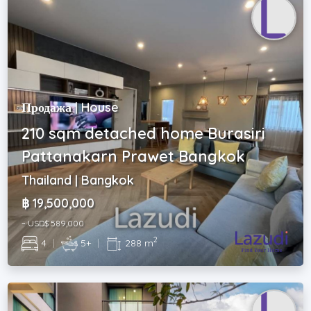
Продажа | House
210 sqm detached home Burasiri
Pattanakarn Prawet Bangkok
Thailand | Bangkok
฿ 19,500,000
~ USD$ 589,000
2
4
|
5+
|
288 m