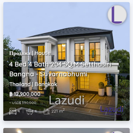
Продажа | House
4 Bed 4 Bath 204 SQ.M Setthasiri
Bangna - Suvarnabhumi
Thailand | Bangkok
฿ 12,900,000
~ USD$ 390,000
2
4
|
4
|
221 m