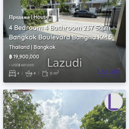
Продажа | House
4 Bedroom 4 Bathroom 237 Sq.m
Bangkok Boulevard Bangna KM.5
Thailand | Bangkok
฿ 19,900,000
~ USD$ 601,000
2
4
|
4
|
0 m