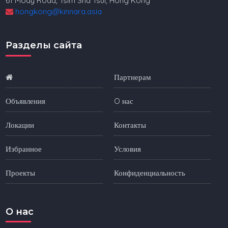
61 Mody Road, Tsim Sha Tsui, Hong Kong
hongkong@kinnara.asia
Разделы сайта
Партнерам
Объявления
O нас
Локации
Контакты
Избранное
Условия
Проекты
Конфиденциальность
O нас