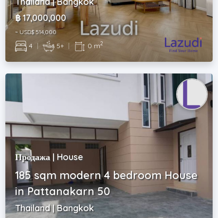
Thailand | Bangkok
฿ 17,000,000
~ USD$ 514,000
2
4
|
5+
|
0 m
Продажа | House
185 sqm modern 4 bedroom House
in Pattanakarn 50
Thailand | Bangkok