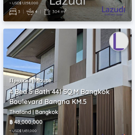
~ USD$ 1,058,000
2
3
|
4
|
304 m
Продажа | House
4 Bed 5 Bath 441 SQ.M Bangkok
Boulevard Bangna KM.5
Thailand | Bangkok
฿ 48,000,000
~ USD$ 1,451,000