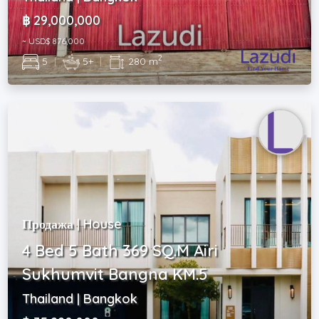
฿ 29,000,000
~ USD$ 876,000
2
5
|
5+
|
280 m
Продажа | House
4 Bed 5 Bath 369 SQ.M Airi
Sukhumvit Bangna KM.5
Thailand | Bangkok