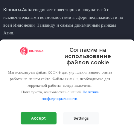
Kinnara.Asia
соединяет инвесторов и покупателей с
исключительными возможностями в сфере недвижимости по
всей Индонезии, Таиланду и самым динамичным рынкам
Азии.
Ищете ли вы жилье у моря, в городе или в горах —
Согласие на
Kinnara.Asia
поможет вам найти идеальный дом или
использование
инвестицию.
файлов cookie
Мы используем файлы cookie для улучшения вашего опыта
работы на нашем сайте. Файлы cookie, необходимые для
корректной работы, всегда включены.
Пожалуйста, ознакомьтесь с нашей
Regional Offices
Политика
конфиденциальности
.
Kinnara Limited - Thailand
Essential Cookies
(Always Active)
58, 9 Lagoon Rd, Choeng Thale
Accept
Settings
Required for the website to function properly.
Thalang District, Phuket, 83110, Thailand
Analytics Cookies
+66809201023