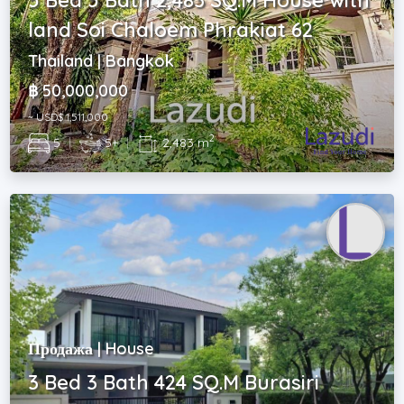
land Soi Chaloem Phrakiat 62
Thailand | Bangkok
฿ 50,000,000
~ USD$ 1,511,000
2
5
|
5+
|
2,483 m
Продажа | House
3 Bed 3 Bath 424 SQ.M Burasiri