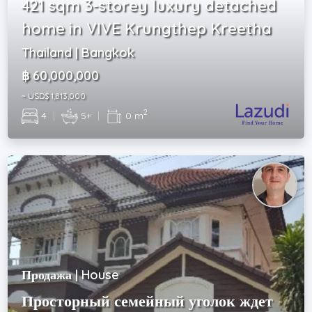
421 sqm 3-storey luxury detached
home in VIVE Krungthep Kreetha
Thailand | Bangkok
฿ 60,000,000
~ USD$ 1,813,000
2
4
|
5+
|
0 m
Продажа | House
Просторный семейный уголок ждет