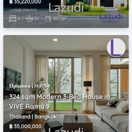
฿ 35,220,000
~ USD$ 1,064,000
2
4
|
5+
|
307 m
Продажа | House
324 sqm Modern 3-Bed House in
VIVE Rama 9
Thailand | Bangkok
฿ 35,000,000