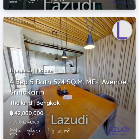
Продажа | House
4 Bed 5 Bath 524 SQ.M. ME-I Avenue
Srinakarin
Thailand | Bangkok
฿ 42,800,000
~ USD$ 1,294,000
2
4
|
5+
|
185 m