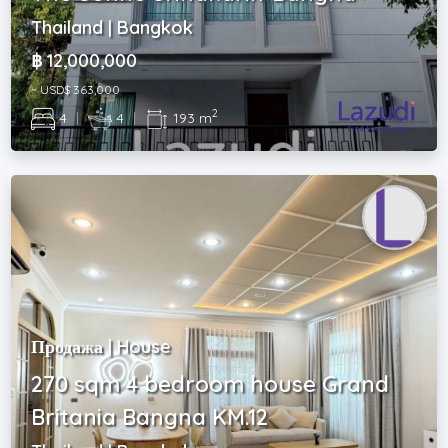
Thailand | Bangkok
฿ 12,000,000
~ USD$ 363,000
2
4
|
4
|
193 m
Продажа | House
270 sqm 4 bedroom house Grand
Britania Bangna KM.12