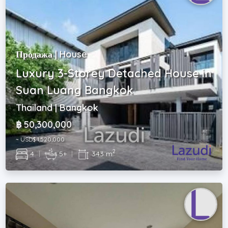
Продажа | House
Luxury 3-Storey Detached House in
Suan Luang Bangkok
Thailand | Bangkok
฿ 50,300,000
~ USD$ 1,520,000
2
4
|
5+
|
343 m