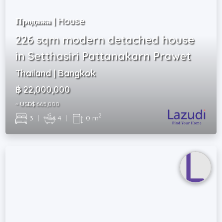
Продажа | House
226 sqm modern detached house
in Setthasiri Pattanakarn Prawet
Thailand | Bangkok
฿ 22,000,000
~ USD$ 665,000
2
3
|
4
|
0 m