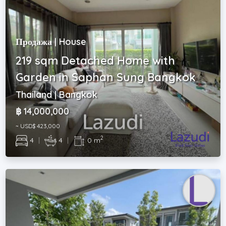
Продажа | House
219 sqm Detached Home with
Garden in Saphan Sung Bangkok
Thailand | Bangkok
฿ 14,000,000
~ USD$ 423,000
2
4
|
4
|
0 m