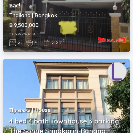
вас!
Thailand | Bangkok
฿ 9,500,000
~ USD$ 287,000
2
3
|
4
|
316 m
Продажа | House
4 bed 4 bath Townhouse 3 parking
The Sonne Srinakarin-Bangna