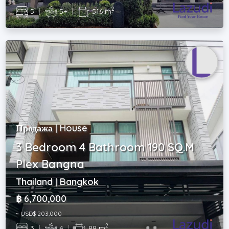
2
5
|
5+
|
516 m
Продажа | House
3 Bedroom 4 Bathroom 190 SQ.M
Plex Bangna
Thailand | Bangkok
฿ 6,700,000
~ USD$ 203,000
2
3
|
4
|
88 m