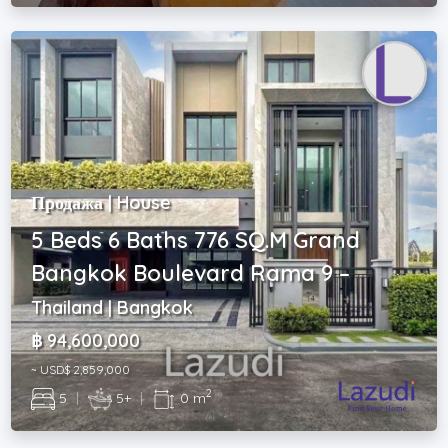
Продажа | House
5 Beds 6 Baths 776 SQ.M Grand
Bangkok Boulevard Rama 9 –
Thailand | Bangkok
฿ 94,600,000
~ USD$ 2,859,000
2
5
|
5+
|
0 m