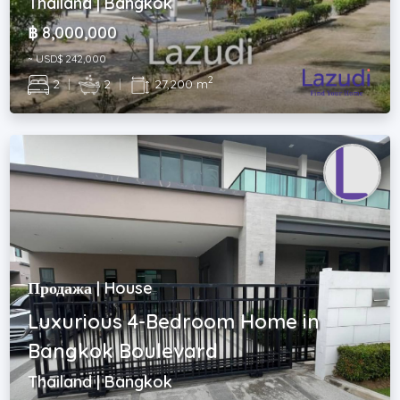
Thailand | Bangkok
฿ 8,000,000
~ USD$ 242,000
2
2
|
2
|
27,200 m
Продажа | House
Luxurious 4-Bedroom Home in
Bangkok Boulevard
Thailand | Bangkok