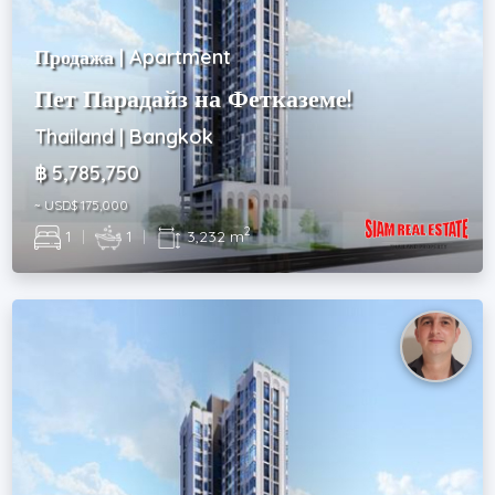
Продажа | Apartment
Пет Парадайз на Фетказеме!
Thailand | Bangkok
฿ 5,785,750
~ USD$ 175,000
2
1
|
1
|
3,232 m