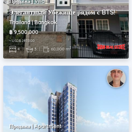
Продажа | Villa
Элегантный Убежище рядом с BTS!
Thailand | Bangkok
฿ 9,500,000
~ USD$ 287,000
2
4
|
3
|
60,000 m
Продажа | Apartment