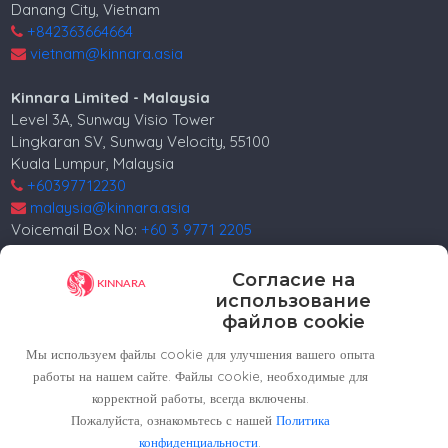
Danang City, Vietnam
+842363664664
vietnam@kinnara.asia
Kinnara Limited - Malaysia
Level 3A, Sunway Visio Tower
Lingkaran SV, Sunway Velocity, 55100
Kuala Lumpur, Malaysia
+60397712230
malaysia@kinnara.asia
Voicemail Box No:
+60 3 9771 2205
Kinnara Limited - Russia
Согласие на
4, 4th Lesnoy per.
использование
5th floor
файлов cookie
Moscow, 125047, Russia.
Мы используем файлы cookie для улучшения вашего опыта
+74952258562
работы на нашем сайте. Файлы cookie, необходимые для
russia@kinnara.asia
корректной работы, всегда включены.
Пожалуйста, ознакомьтесь с нашей
Политика
конфиденциальности
.