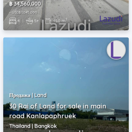
฿ 34,560,000
~ USD$ 1,045,000
2
4
|
5+
|
480 m
Продажа | Land
30 Rai of Land for sale in main
road Kanlapaphruek
Thailand | Bangkok