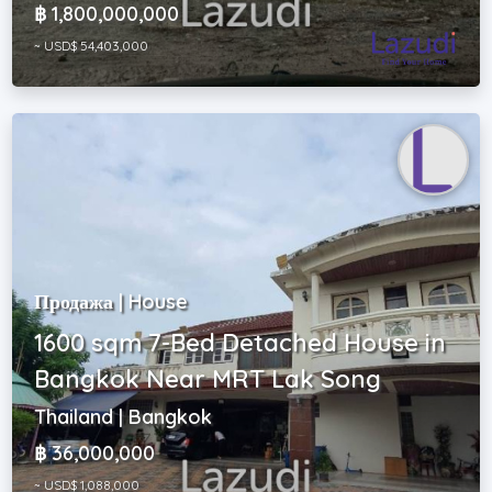
฿ 1,800,000,000
~ USD$ 54,403,000
Продажа | House
1600 sqm 7-Bed Detached House in
Bangkok Near MRT Lak Song
Thailand | Bangkok
฿ 36,000,000
~ USD$ 1,088,000