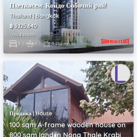
Пхеткасем: Кондо Собачий рай!
Thailand | Bangkok
฿ 3,125,640
~ USD$ 94,000
2
1
|
1
|
3,232 m
Продажа | House
100 sqm A-frame wooden house on
800 sqm land in Nong Thale Krabi