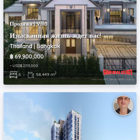
Продажа | Villa
Изысканная жизнь ждет вас!
Thailand | Bangkok
฿ 69,900,000
~ USD$ 2,113,000
2
6
|
58,449 m