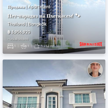
Продажа | Apartment
Пет-парадиз на Пхеткасем! 🐾
Thailand | Bangkok
฿ 3,956,920
~ USD$ 120,000
2
1
|
1
|
3,232 m