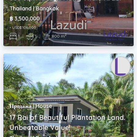
Thailand | Bangkok
฿ 3,500,000
~ USD$ 106,000
2
1
|
1
|
800 m
Продажа | House
17 Rai of Beautiful Plantation Land.
Unbeatable Value!