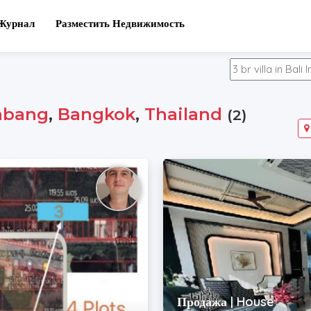
Журнал
Разместить Недвижимость
abang
,
Bangkok
,
Thailand
(2)
Продажа | House