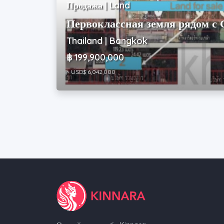
Продажа | Land
Первоклассная земля рядом с 
Thailand | Bangkok
฿ 199,900,000
~ USD$ 6,042,000