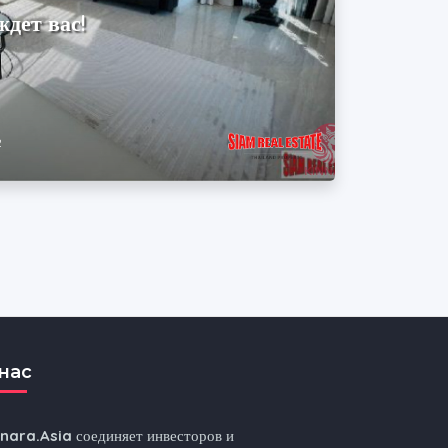
дет вас!
2
нас
nnara.Asia
соединяет инвесторов и