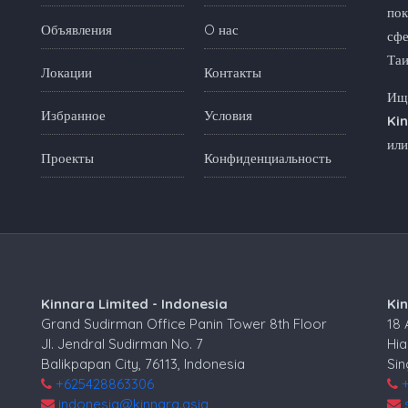
пок
Объявления
O нас
сфе
Та
Локации
Контакты
Ище
Избранное
Условия
Ki
или
Проекты
Конфиденциальность
Kinnara Limited - Indonesia
Ki
Grand Sudirman Office Panin Tower 8th Floor
18
Jl. Jendral Sudirman No. 7
Hia
Balikpapan City, 76113, Indonesia
Si
+625428863306
indonesia@kinnara.asia