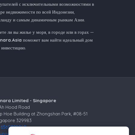
упателей с исключительными возможностями в
ре недвижимости по всей Индонезии,
иланду и самым динамичным рынкам Азии.
те ли вы жилье у моря, в городе или в горах —
nnara.Asia
поможет вам найти идеальный дом
 инвестицию.
nnara Limited - Singapore
 Ah Hood Road
p Hoe Building at Zhongshan Park, #08-51
ngapore 329983
+6569928068
singapore@kinnara.asia