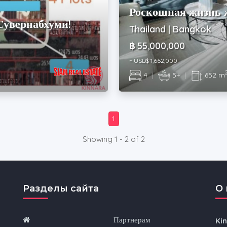
Роскошная жизнь ж
Сувернабхуми!
Thailand | Bangkok
฿ 55,000,000
~ USD$ 1,662,000
4
|
5+
|
652 m
1
Showing 1 - 2 of 2
Разделы сайта
O 
Партнерам
Ki