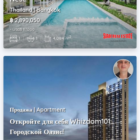
Thailand | Bangkok
฿ 2,890,050
~ USD$ 87,000
2
1
|
1
|
4,084 m
Продажа | Apartment
Откройте для себя Whizdom101:
Городской Оазис!