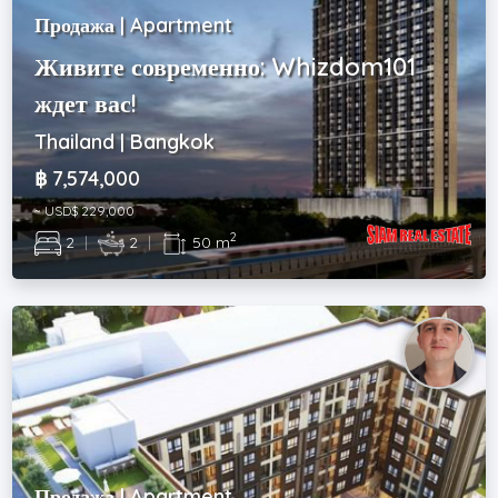
Продажа | Apartment
Живите современно: Whizdom101
ждет вас!
Thailand | Bangkok
฿ 7,574,000
~ USD$ 229,000
2
2
|
2
|
50 m
Продажа | Apartment