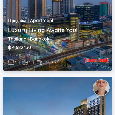
Продажа | Apartment
Luxury Living Awaits You!
Thailand | Bangkok
฿ 4,682,130
~ USD$ 142,000
2
1
|
1
|
9,500 m