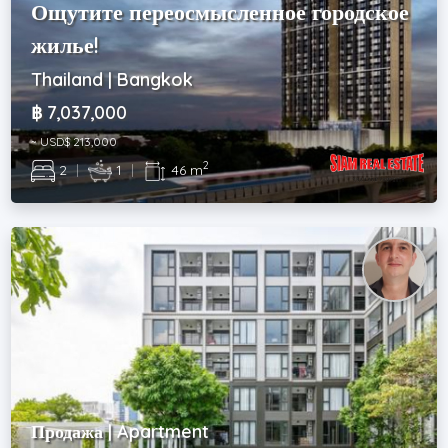
Ощутите переосмысленное городское
жилье!
Thailand | Bangkok
฿ 7,037,000
~ USD$ 213,000
2
2
|
1
|
46 m
Продажа | Apartment