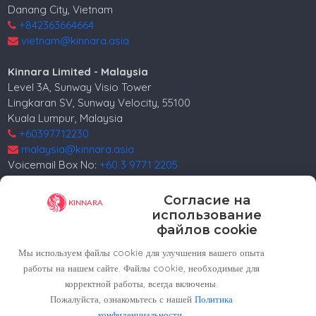
Danang City, Vietnam
+842363664664
vietnam@kinnara.asia
Kinnara Limited - Malaysia
Level 3A, Sunway Visio Tower
Lingkaran SV, Sunway Velocity, 55100
Kuala Lumpur, Malaysia
+60397712230
malaysia@kinnara.asia
Voicemail Box No:
+60 3 9771 2205
Kinnara Limited - Russia
Согласие на
4, 4th Lesnoy per.
использование
5th floor
файлов cookie
Moscow, 125047, Russia.
Мы используем файлы cookie для улучшения вашего опыта
+74952258562
работы на нашем сайте. Файлы cookie, необходимые для
russia@kinnara.asia
корректной работы, всегда включены.
Пожалуйста, ознакомьтесь с нашей
Политика
конфиденциальности
.