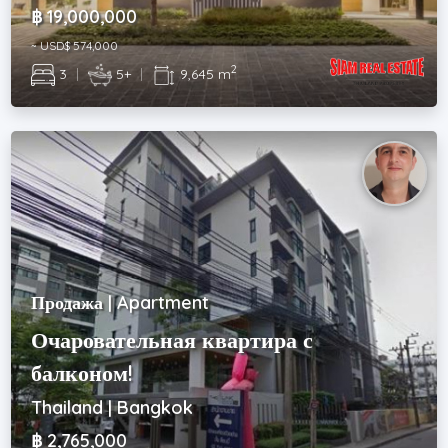
฿ 19,000,000
~ USD$ 574,000
2
3
|
5+
|
9,645 m
Продажа | Apartment
Очаровательная квартира с
балконом!
Thailand | Bangkok
฿ 2,765,000