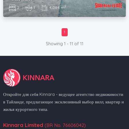
2
2
|
1
|
4,084 m
1
Showing 1 - 11 of 11
Откройте для себя Kinnara - ведущее агентство недвижимости
в Тайланде, предлагающее эксклюзивный выбор вилл, квартир и
жилья курортного типа.
Kinnara Limited
(BR No. 76606042)