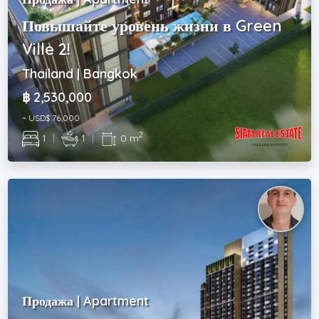
Повышайте уровень жизни в Green
Ville 2!
Thailand | Bangkok
฿ 2,530,000
~ USD$ 76,000
2
1
|
1
|
0 m
Продажа | Apartment