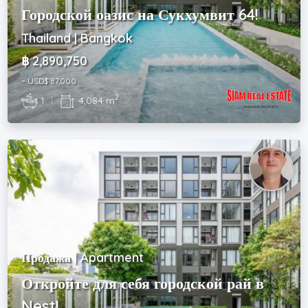
Городской оазис на Сукхумвит 64!
Thailand | Bangkok
฿ 2,890,750
~ USD$ 87,000
2
1
|
4,084 m
Продажа | Apartment
Откройте для себя городской рай в
Nest!