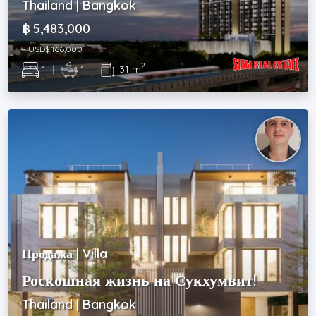
Thailand | Bangkok
฿ 5,483,000
~ USD$ 166,000
2
1
|
1
|
31 m
Продажа | Villa
Роскошная жизнь на Сукхумвит!
Thailand | Bangkok