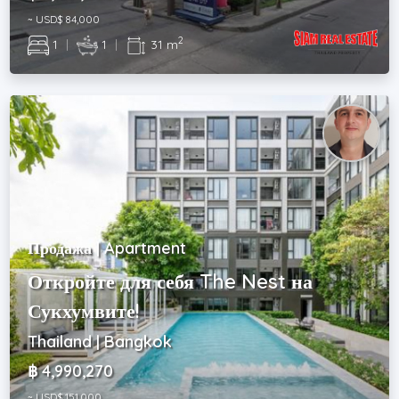
~ USD$ 84,000
2
1
|
1
|
31 m
Продажа | Apartment
Откройте для себя The Nest на
Сукхумвите!
Thailand | Bangkok
฿ 4,990,270
~ USD$ 151,000