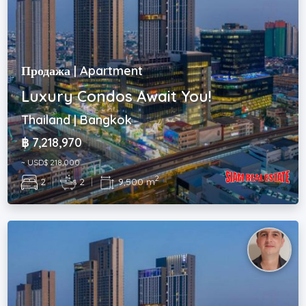
Продажа | Apartment
Luxury Condos Await You!
Thailand | Bangkok
฿ 7,218,970
~ USD$ 218,000
2
2
|
2
|
9,500 m