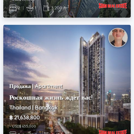
2
2
|
1
|
3,200 m
Продажа | Apartment
Роскошная жизнь ждет вас!
Thailand | Bangkok
฿ 21,638,800
~ USD$ 655,000
2