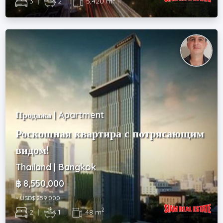
3
|
2
|
5,420 m
Продажа | Apartment
Роскошная квартира с потрясающим
видом!
Thailand | Bangkok
฿ 8,550,000
~ USD$ 259,000
2
2
|
1
|
48 m