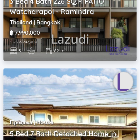
3 Bed 4 Bath 226 SQ.M PATIO
Watcharapol - Ramindra
Thailand | Bangkok
฿ 7,990,000
~ USD$ 242,000
2
3
|
4
|
82 m
Продажа | House
5 Bed 7 Bath Detached Home in