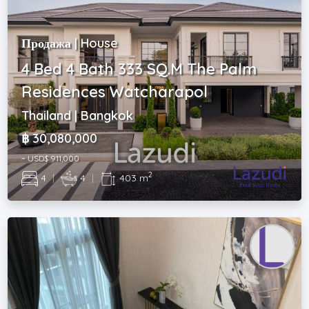
Продажа | House
4 Bed 4 Bath 333 SQ.M The Palm
Residences Watcharapol
Thailand | Bangkok
฿ 30,080,000
~ USD$ 911,000
2
4
|
4
|
403 m