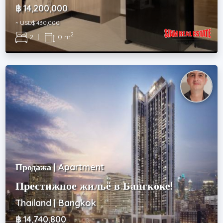
฿ 14,200,000
~ USD$ 430,000
2
2
|
0 m
Продажа | Apartment
Престижное жильё в Бангкоке!
Thailand | Bangkok
฿ 14,740,800