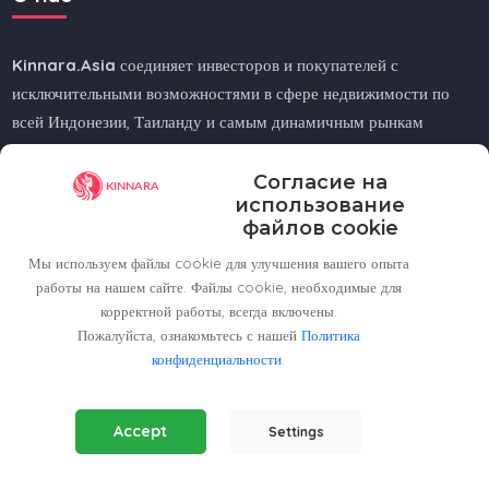
Kinnara.Asia
соединяет инвесторов и покупателей с
исключительными возможностями в сфере недвижимости по
всей Индонезии, Таиланду и самым динамичным рынкам
Азии.
Согласие на
Ищете ли вы жилье у моря, в городе или в горах —
использование
Kinnara.Asia
поможет вам найти идеальный дом или
файлов cookie
инвестицию.
Мы используем файлы cookie для улучшения вашего опыта
работы на нашем сайте. Файлы cookie, необходимые для
корректной работы, всегда включены.
Пожалуйста, ознакомьтесь с нашей
Политика
конфиденциальности
.
Regional Offices
Essential Cookies
(Always Active)
Kinnara Limited - Thailand
Accept
Settings
Required for the website to function properly.
58, 9 Lagoon Rd, Choeng Thale
Analytics Cookies
Thalang District, Phuket, 83110, Thailand