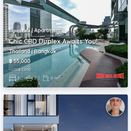
Продажа | Apartment
Chic CBD Duplex Awaits You!
Thailand | Bangkok
฿ 55,000
~ USD$ 2,000
2
2
|
2
|
0 m