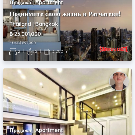
Продажа | Apartment
Поднимите свою жизнь в Ратчатеви!
Thailand | Bangkok
฿ 23,001,000
~ USD$ 697,000
2
2
|
2
|
3,200 m
Продажа | Apartment