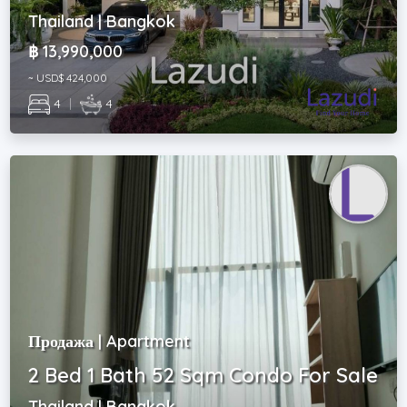
Thailand | Bangkok
฿ 13,990,000
~ USD$ 424,000
4
|
4
Продажа | Apartment
2 Bed 1 Bath 52 Sqm Condo For Sale
Thailand | Bangkok