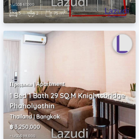
~ USD$ 67,000
2
3
|
2
|
75 m
Продажа | Apartment
1 Bed 1 Bath 29 SQ.M Knightsbridge
Phaholyothin
Thailand | Bangkok
฿ 3,250,000
~ USD$ 98,000