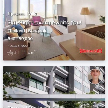
Продажа | Villa
Sky-High Luxury Awaits You!
Thailand | Bangkok
฿ 10,450,000
~ USD$ 317,000
2
2
|
0 m
Продажа | Apartment