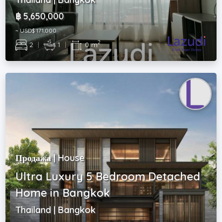
฿ 5,650,000
~ USD$ 171,000
2
2
|
1
|
0 m
Продажа | House
Ultra Luxury 5 Bedroom Detached
Home in Bangkok
Thailand | Bangkok