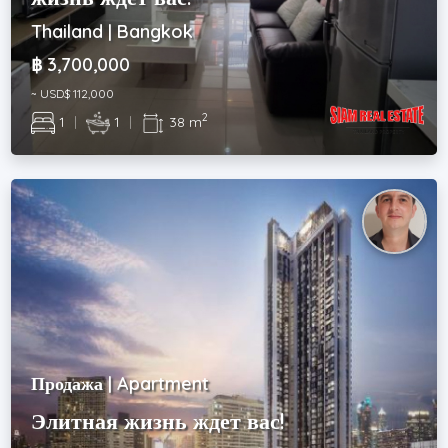
Thailand | Bangkok
฿ 3,700,000
~ USD$ 112,000
2
1
|
1
|
38 m
Продажа | Apartment
Элитная жизнь ждет вас!