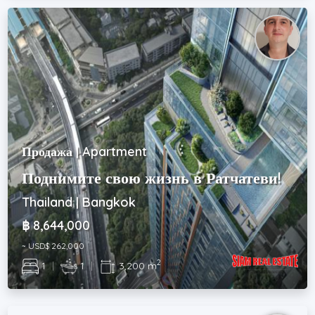
Продажа | Apartment
Поднимите свою жизнь в Ратчатеви!
Thailand | Bangkok
฿ 8,644,000
~ USD$ 262,000
2
1
|
1
|
3,200 m