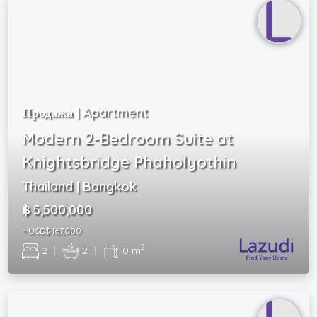
Продажа | Apartment
Modern 2-Bedroom Suite at
Knightsbridge Phaholyothin
Thailand | Bangkok
฿ 5,500,000
~ USD$ 167,000
2
2
|
2
|
0 m