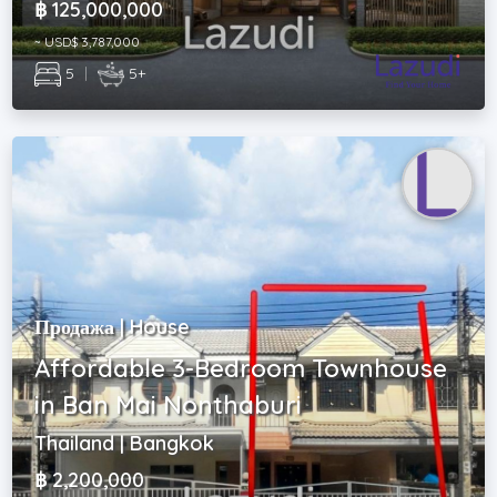
฿ 125,000,000
~ USD$ 3,787,000
5
|
5+
Продажа | House
Affordable 3-Bedroom Townhouse
in Ban Mai Nonthaburi
Thailand | Bangkok
฿ 2,200,000