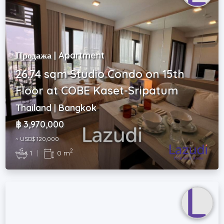
Продажа | Apartment
26.74 sqm Studio Condo on 15th
Floor at COBE Kaset-Sripatum
Thailand | Bangkok
฿ 3,970,000
~ USD$ 120,000
2
1
|
0 m