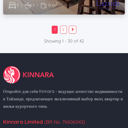
2
1
|
1
|
0 m
1
2
Showing 1 - 30 of 42
Откройте для себя Kinnara - ведущее агентство недвижимости
в Тайланде, предлагающее эксклюзивный выбор вилл, квартир и
жилья курортного типа.
Kinnara Limited
(BR No. 76606042)