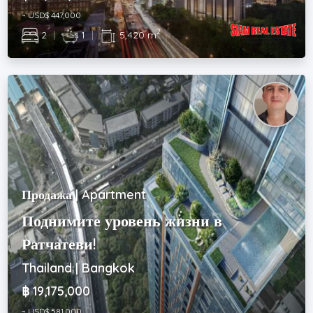
~ USD$ 447,000
2
2
|
1
|
5,420 m
Продажа | Apartment
Поднимите уровень жизни в
Ратчатеви!
Thailand | Bangkok
฿ 19,175,000
~ USD$ 581,000