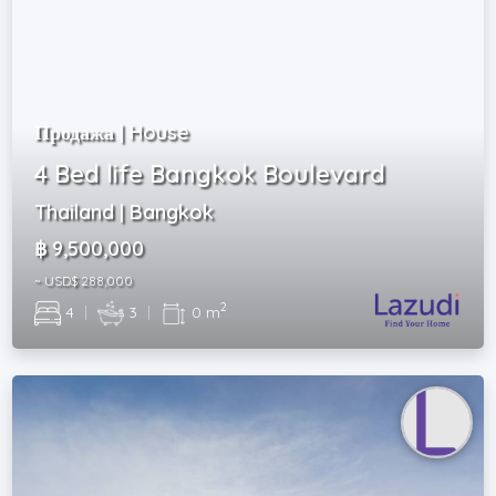
Продажа | House
4 Bed life Bangkok Boulevard
Thailand | Bangkok
฿ 9,500,000
~ USD$ 288,000
2
4
|
3
|
0 m