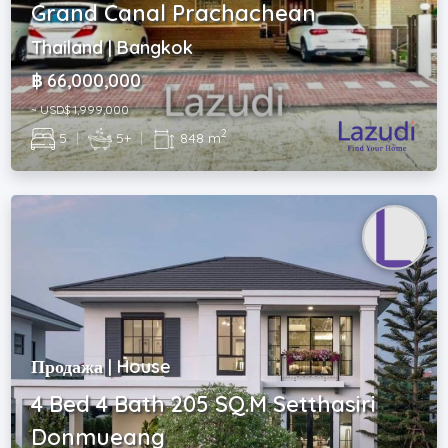
Grand Canal Prachachean
Thailand | Bangkok
฿ 66,000,000
~ USD$ 1,999,000
2
5
|
5+
|
848 m
Продажа | House
4 Bed 4 Bath 205 SQ.M Setthasiri
Donmueang