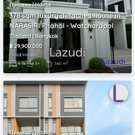
Продажа | House
378 sqm luxury detached house in
NARASIRI Phahol - Watcharapol
Thailand | Bangkok
฿ 29,900,000
~ USD$ 906,000
2
4
|
5+
|
360 m
Продажа | House