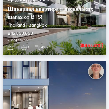
Шикарная квартира в нескольких
шагах от BTS!
Thailand | Bangkok
฿ 12,800,000
~ USD$ 388,000
2
1
|
1
|
45 m