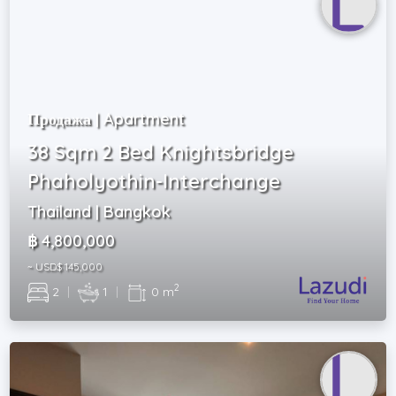
Продажа | Apartment
38 Sqm 2 Bed Knightsbridge
Phaholyothin-Interchange
Thailand | Bangkok
฿ 4,800,000
~ USD$ 145,000
2
2
|
1
|
0 m