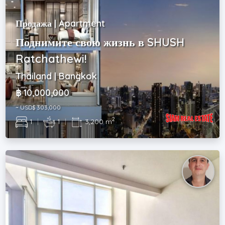
Продажа | Apartment
Поднимите свою жизнь в SHUSH
Ratchathewi!
Thailand | Bangkok
฿ 10,000,000
~ USD$ 303,000
2
1
|
1
|
3,200 m