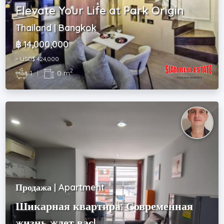
Elevate Your Life at Park Origin
Thailand | Bangkok
฿ 14,000,000
~ USD$ 424,000
2
1
|
0 m
Продажа | Apartment
Шикарная квартира: Современная
жизнь ждет вас!