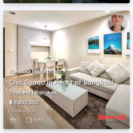
Продажа | Apartment
Chic Condo in Heart of Bangkok!
Thailand | Bangkok
฿ 8,800,000
~ USD$ 267,000
2
1
|
0 m