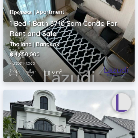
Продажа | Apartment
1 Bed 1 Bath 37.10 Sqm Condo For
Rent and Sale
Thailand | Bangkok
฿ 4,850,000
~ USD$ 147,000
2
1
|
1
|
0 m