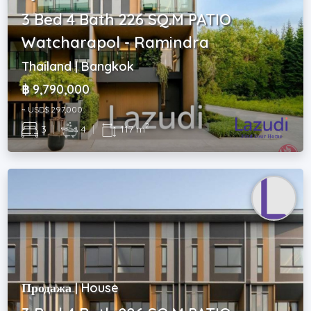
3 Bed 4 Bath 226 SQ.M PATIO
Watcharapol - Ramindra
Thailand | Bangkok
฿ 9,790,000
~ USD$ 297,000
2
3
|
4
|
117 m
Продажа | House