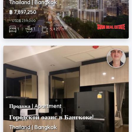
Thailand | Bangkok
฿ 7,897,250
~ USD$ 239,000
2
1
|
1
|
5,420 m
Продажа | Apartment
Городской оазис в Бангкоке!
Thailand | Bangkok