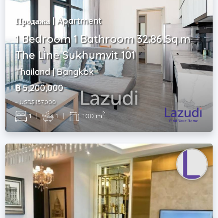
Продажа | Apartment
1 Bedroom 1 Bathroom 32.86 Sq.m
The Line Sukhumvit 101
Thailand | Bangkok
฿ 5,200,000
~ USD$ 157,000
2
1
|
1
|
100 m