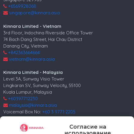
+6569928068
singapore@kinnara.asia
Kinnara Limited - Vietnam
3rd Floor, Indochina Riverside Office Tower
74 Bach Dang Street, Hai Chau District
Danang City, Vietnam
+842363664664
vietnam@kinnara.asia
Kinnara Limited - Malaysia
Level 3A, Sunway Visio Tower
Lingkaran SV, Sunway Velocity, 55100
Kuala Lumpur, Malaysia
+60397712230
malaysia@kinnara.asia
Voicemail Box No:
+60 3 9771 2205
Kinnara Limited - Russia
Согласие на
4, 4th Lesnoy per.
использование