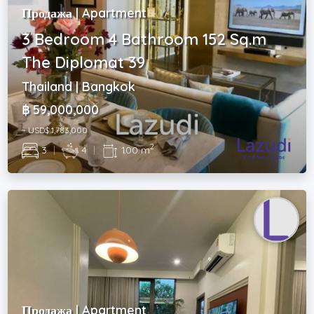
Продажа | Apartment
3 Bedroom 4 Bathroom 152 Sq.m
The Diplomat 39
Thailand | Bangkok
฿ 59,000,000
~ USD$ 1,783,000
2
3
|
4
|
100 m
Продажа | Apartment