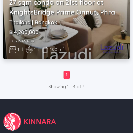
27 sqm condo on 21st floor at
KnightsBridge Prime Onnut, Phra
Thailand | Bangkok
฿ 4,200,000
~ USD$ 127,000
2
1
|
1
|
100 m
1
Showing 1 - 4 of 4