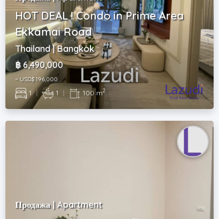
HOT DEAL ! Condo in Prime Area
Ekkamai Road
Thailand | Bangkok
฿ 6,490,000
~ USD$ 196,000
2
1
|
1
|
100 m
Продажа | Apartment