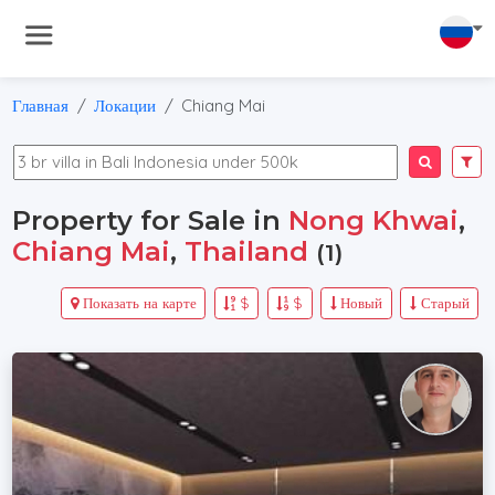
Главная
Локации
Chiang Mai
Property for Sale in
Nong Khwai
,
Chiang Mai
,
Thailand
(1)
Показать на карте
$
$
Новый
Старый