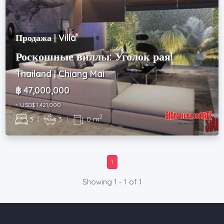
Продажа | Villa
Роскошные виллы: Уголок рая!
Thailand | Chiang Mai
฿ 47,000,000
~ USD$ 1,421,000
2
3
|
3
|
0 m
1
Showing 1 - 1 of 1