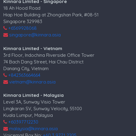
Kinnara Limited - Singapore
18 Ah Hood Road
Hiap Hoe Building at Zhongshan Park, #08-51
Singapore 329983
+6569928068
singapore@kinnara.asia
Kinnara Limited - Vietnam
3rd Floor, Indochina Riverside Office Tower
74 Bach Dang Street, Hai Chau District
Danang City, Vietnam
+842363664664
vietnam@kinnara.asia
Kinnara Limited - Malaysia
Level 3A, Sunway Visio Tower
Lingkaran SV, Sunway Velocity, 55100
Kuala Lumpur, Malaysia
+60397712230
malaysia@kinnara.asia
Voicemail Box No:
+60 3 9771 2205