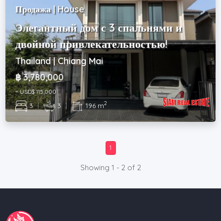
Продажа | House
Элегантный дом с 3 спальнями и
двойной привлекательностью!
Thailand | Chiang Mai
฿ 3,780,000
~ USD$ 115,000
2
3
|
3
|
196 m
1
Showing 1 - 2 of 2