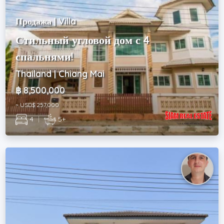
Продажа | Villa
Стильный угловой дом с 4
спальнями!
Thailand | Chiang Mai
฿ 8,500,000
~ USD$ 257,000
4
|
5+