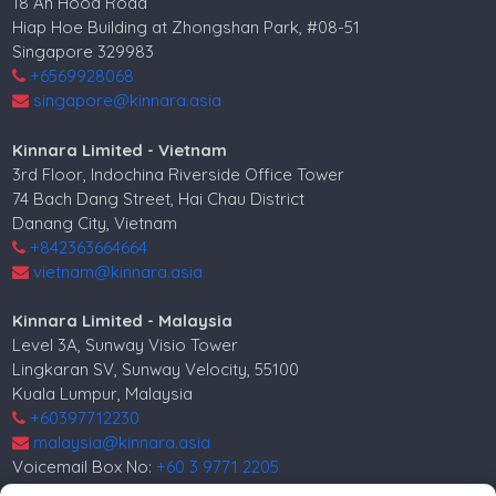
18 Ah Hood Road
Hiap Hoe Building at Zhongshan Park, #08-51
Singapore 329983
+6569928068
singapore@kinnara.asia
Kinnara Limited - Vietnam
3rd Floor, Indochina Riverside Office Tower
74 Bach Dang Street, Hai Chau District
Danang City, Vietnam
+842363664664
vietnam@kinnara.asia
Kinnara Limited - Malaysia
Level 3A, Sunway Visio Tower
Lingkaran SV, Sunway Velocity, 55100
Kuala Lumpur, Malaysia
+60397712230
malaysia@kinnara.asia
Voicemail Box No:
+60 3 9771 2205