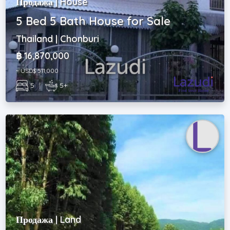
Продажа | House
5 Bed 5 Bath House for Sale
Thailand | Chonburi
฿ 16,870,000
~ USD$ 511,000
5
|
5+
Продажа | Land