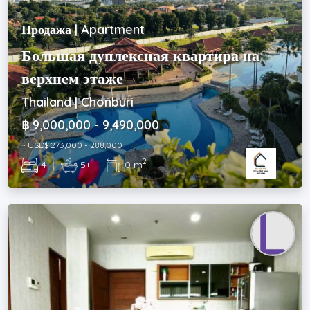
Продажа | Apartment
Большая дуплексная квартира на
верхнем этаже
Thailand | Chonburi
฿ 9,000,000 - 9,490,000
~ USD$ 273,000 - 288,000
2
4
|
5+
|
0 m