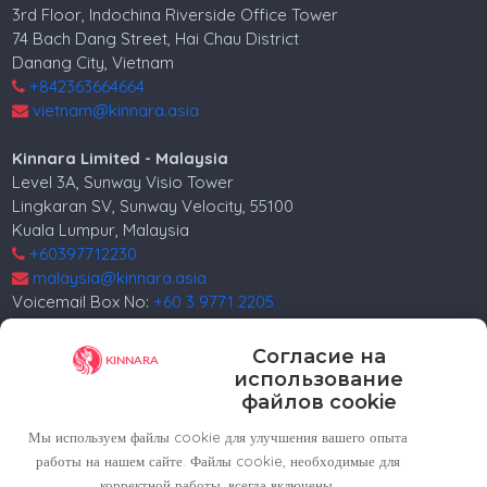
3rd Floor, Indochina Riverside Office Tower
74 Bach Dang Street, Hai Chau District
Danang City, Vietnam
+842363664664
vietnam@kinnara.asia
Kinnara Limited - Malaysia
Level 3A, Sunway Visio Tower
Lingkaran SV, Sunway Velocity, 55100
Kuala Lumpur, Malaysia
+60397712230
malaysia@kinnara.asia
Voicemail Box No:
+60 3 9771 2205
Kinnara Limited - Russia
Согласие на
4, 4th Lesnoy per.
использование
5th floor
файлов cookie
Moscow, 125047, Russia.
Мы используем файлы cookie для улучшения вашего опыта
+74952258562
работы на нашем сайте. Файлы cookie, необходимые для
russia@kinnara.asia
корректной работы, всегда включены.