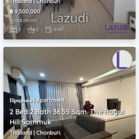
Thailand | Chonburi
฿ 9,500,000
~ USD$ 288,000
2
2
|
2
|
0 m
Продажа | Apartment
2 Bed 2 Bath 36.55 Sqm. The Royal
Hill Sammuk
Thailand | Chonburi