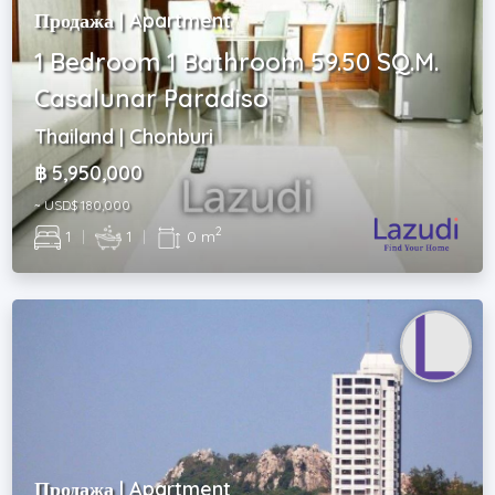
Продажа | Apartment
1 Bedroom 1 Bathroom 59.50 SQ.M.
Casalunar Paradiso
Thailand | Chonburi
฿ 5,950,000
~ USD$ 180,000
2
1
|
1
|
0 m
Продажа | Apartment