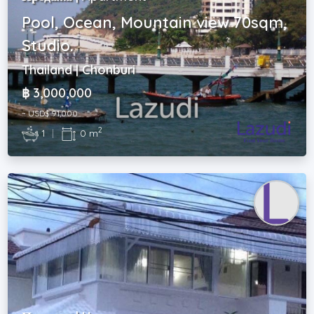
Pool, Ocean, Mountain view 70sqm,
Studio.
Thailand | Chonburi
฿ 3,000,000
~ USD$ 91,000
2
1
|
0 m