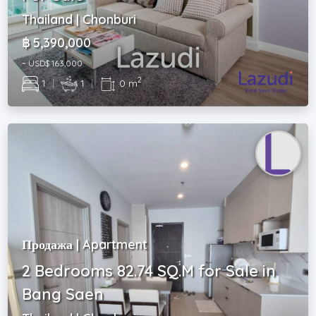
Thailand | Chonburi
฿ 5,390,000
~ USD$ 163,000
2
1
|
1
|
0 m
Продажа | Apartment
2 Bedrooms 82.74 SQ.M for Sale in
Bang Saen