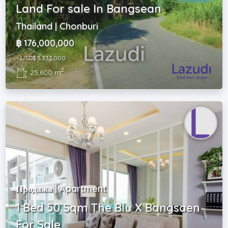
Land For sale In Bangsean
Thailand | Chonburi
฿ 176,000,000
~ USD$ 5,333,000
2
25,600 m
Продажа | Apartment
1 Bed 50 Sqm The Blu X Bangsaen
For Sale