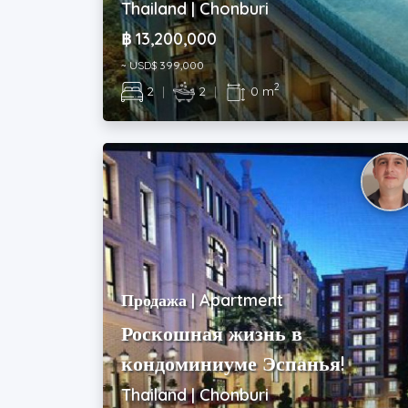
Thailand | Chonburi
฿ 13,200,000
~ USD$ 399,000
2
2
|
2
|
0 m
Продажа | Apartment
Роскошная жизнь в
кондоминиуме Эспанья!
Thailand | Chonburi