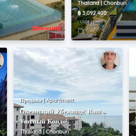
Thailand | Chonburi
฿ 3,092,400
~ USD$ 93,000
2
0 m
Продажа | Apartment
Океанский Убежище: Ваш
Уютный Кондо!
Thailand | Chonburi