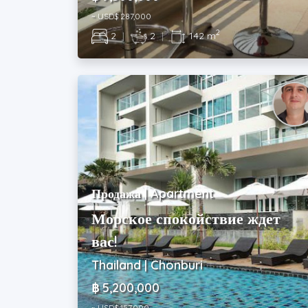
~ USD$ 287,000
2
2
|
2
|
142 m
Продажа | Apartment
Морское спокойствие ждет
вас!
Thailand | Chonburi
฿ 5,200,000
~ USD$ 157,000