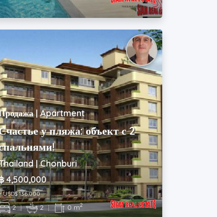
Продажа | Apartment
Счастье у пляжа: объект с 2
спальнями!
Thailand | Chonburi
฿ 4,500,000
~ USD$ 136,000
2
2
|
2
|
0 m