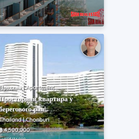
2
m
Продажа | Apartment
Просторная квартира у
берегового рая!
Thailand | Chonburi
฿ 4,500,000
~ USD$ 136,000