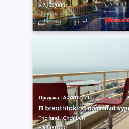
฿ 3,100,000
~ USD$ 94,000
2
1
|
1
|
0 m
Продажа | Apartment
П breathtaking пляжный куро
Thailand | Chonburi
฿ 9,500,000