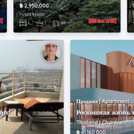
฿ 2,950,000
~ USD$ 89,000
2
1
|
1
|
48 m
Продажа | Apartment
рт!
Роскошная жизнь 
Thailand | Chonburi
฿ 41,160,000