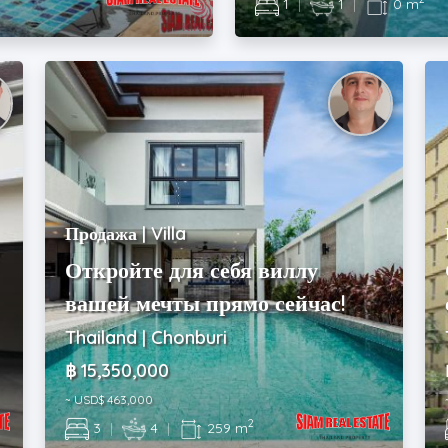
1
|
1
|
0 m
Продажа | Villa
Откройте для себя виллу
вашей мечты прямо сейчас!
Thailand | Chonburi
฿ 15,350,000
~ USD$ 463,000
2
3
|
4
|
259 m