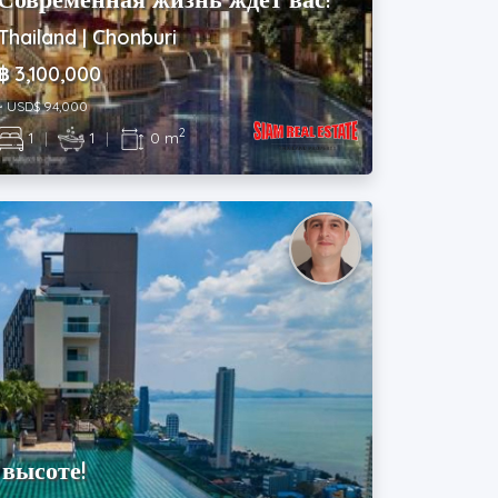
Thailand | Chonburi
฿ 3,100,000
~ USD$ 94,000
2
1
|
1
|
0 m
 высоте!