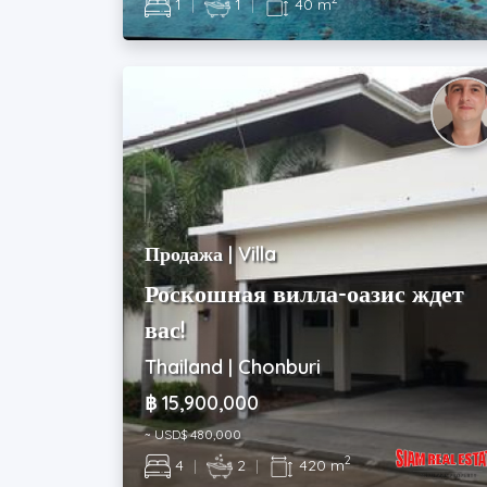
1
|
1
|
40 m
Продажа | Villa
Роскошная вилла-оазис ждет
вас!
Thailand | Chonburi
฿ 15,900,000
~ USD$ 480,000
2
4
|
2
|
420 m