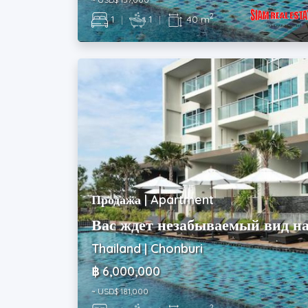
2
1
|
1
|
40 m
Продажа | Apartment
Вас ждет незабываемый вид на
Thailand | Chonburi
฿ 6,000,000
~ USD$ 181,000
2