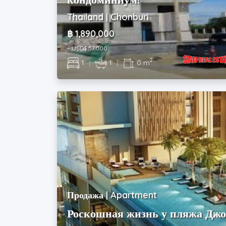
Thailand | Chonburi
฿ 1,890,000
~ USD$ 57,000
2
1
|
1
|
0 m
Продажа | Apartment
Роскошная жизнь у пляжа Джо