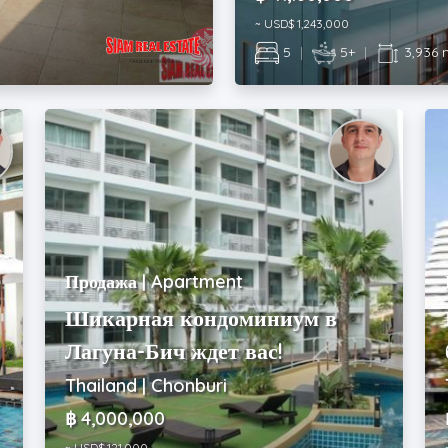
~ USD$ 1,243,000
5
|
5+
|
3,936 
Продажа | Apartment
Шикарная кондоминиум в
Лагуна-Бич ждет вас!
Thailand | Chonburi
฿ 4,000,000
~ USD$ 121,000