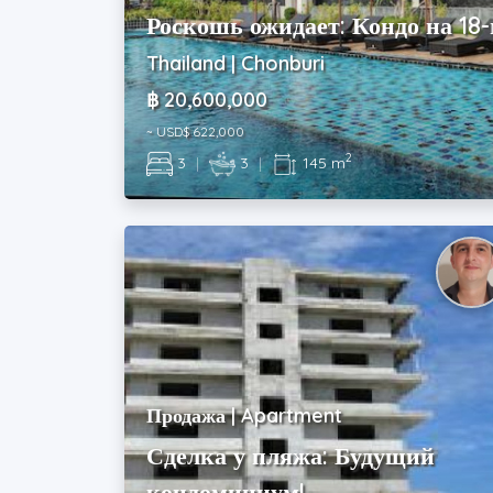
Роскошь ожидает: Кондо на 18-
Thailand | Chonburi
฿ 20,600,000
~ USD$ 622,000
2
3
|
3
|
145 m
Продажа | Apartment
Сделка у пляжа: Будущий
кондоминиум!