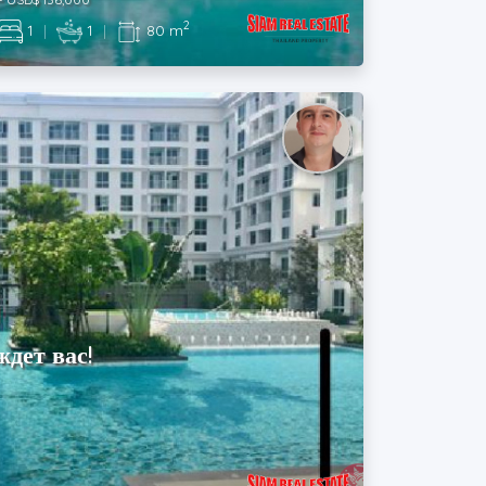
2
1
|
1
|
80 m
дет вас!