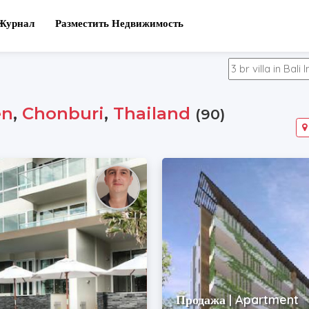
Журнал
Разместить Недвижимость
en
,
Chonburi
,
Thailand
(90)
Продажа | Apartment