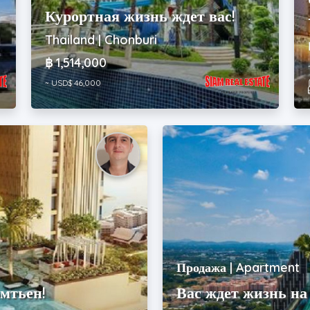
Курортная жизнь ждет вас!
Thailand | Chonburi
฿ 1,514,000
~ USD$ 46,000
Продажа | Apartment
мтьен!
Вас ждет жизнь на