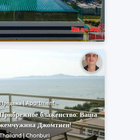
Продажа | Apartment
Прибрежное блаженство: Ваша
жемчужина Джомтиен!
Thailand | Chonburi