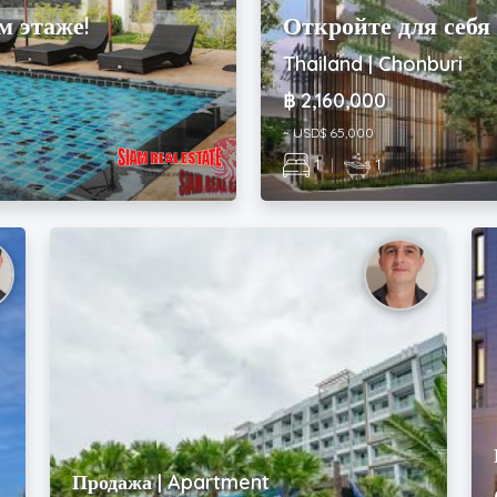
м этаже!
Откройте для себя
Thailand | Chonburi
฿ 2,160,000
~ USD$ 65,000
1
|
1
Продажа | Apartment