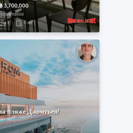
฿ 3,700,000
~ USD$ 112,000
2
1
|
0 m
на пляже Джомтьен!