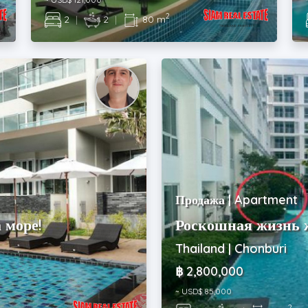
2
2
|
2
|
80 m
Продажа | Apartment
 море!
Роскошная жизнь ж
Thailand | Chonburi
฿ 2,800,000
~ USD$ 85,000
2