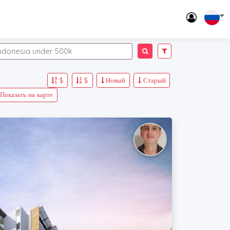
$
$
Новый
Старый
Показать на карте