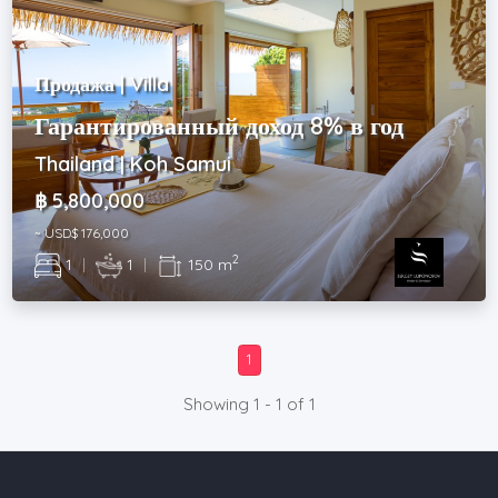
Продажа | Villa
Гарантированный доход 8% в год
Thailand | Koh Samui
฿ 5,800,000
~ USD$ 176,000
2
1
|
1
|
150 m
1
Showing 1 - 1 of 1