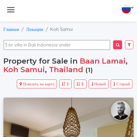
Главная
Локации
Koh Samui
Property for Sale in
Baan Lamai
,
Koh Samui
,
Thailand
(1)
Показать на карте
$
$
Новый
Старый