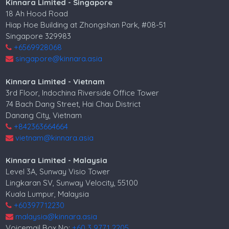
Kinnara Limited - Singapore
18 Ah Hood Road
Hiap Hoe Building at Zhongshan Park, #08-51
Singapore 329983
+6569928068
singapore@kinnara.asia
Kinnara Limited - Vietnam
3rd Floor, Indochina Riverside Office Tower
74 Bach Dang Street, Hai Chau District
Danang City, Vietnam
+842363664664
vietnam@kinnara.asia
Kinnara Limited - Malaysia
Level 3A, Sunway Visio Tower
Lingkaran SV, Sunway Velocity, 55100
Kuala Lumpur, Malaysia
+60397712230
malaysia@kinnara.asia
Voicemail Box No:
+60 3 9771 2205