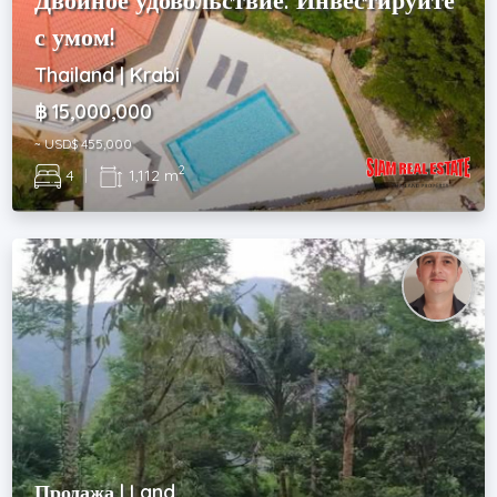
с умом!
Thailand | Krabi
฿ 15,000,000
~ USD$ 455,000
2
4
|
1,112 m
Продажа | Land