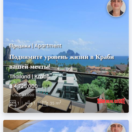
Продажа | Apartment
Поднимите уровень жизни в Краби
вашей мечты!
Thailand | Krabi
฿ 4,725,000
~ USD$ 143,000
2
1
|
1
|
35 m