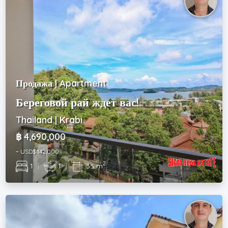
Продажа | Apartment
Береговой рай ждет вас!
Thailand | Krabi
฿ 4,690,000
~ USD$ 142,000
2
1
|
1
|
35 m