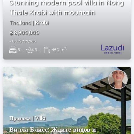
Stunning modern pool villa in Nong
Thale Krabi with mountain
Thailand | Krabi
฿ 8,900,000
~ USD$ 270,000
2
3
|
3
|
450 m
Продажа | Villa
Вилла Блисс: Ждите видов и