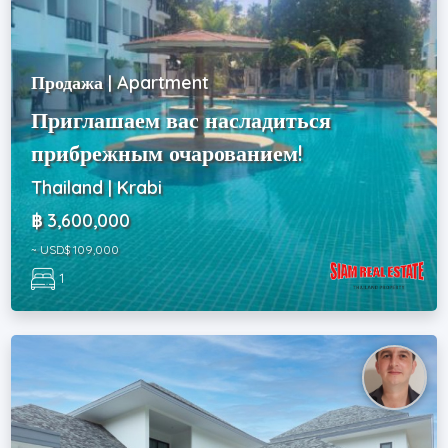
Продажа | Apartment
Приглашаем вас насладиться
прибрежным очарованием!
Thailand | Krabi
฿ 3,600,000
~ USD$ 109,000
1