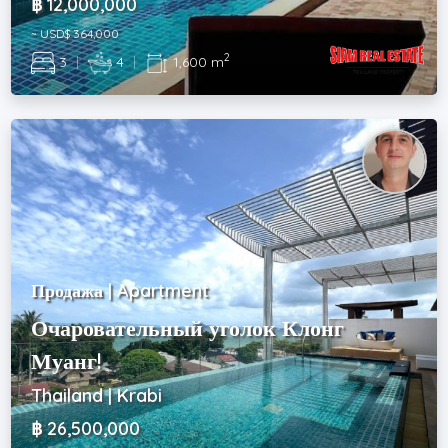
฿ 12,000,000
~ USD$ 364,000
2
3
|
4
|
1,600 m
Продажа | Apartment
Очаровательный уголок Клонг
Муанг!
Thailand | Krabi
฿ 26,500,000