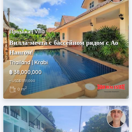
Продажа | Villa
Вилла-мечта с бассейном рядом с Ао
Нангом!
Thailand | Krabi
฿ 38,000,000
~ USD$ 1,151,000
2
0 m