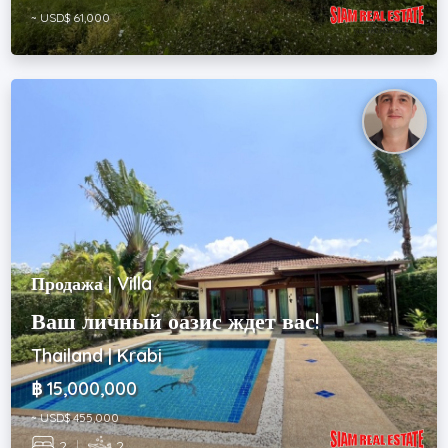
~ USD$ 61,000
Продажа | Villa
Ваш личный оазис ждет вас!
Thailand | Krabi
฿ 15,000,000
~ USD$ 455,000
2
|
2