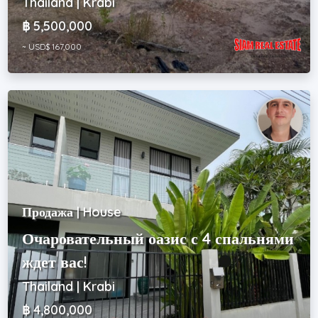
Thailand | Krabi
฿ 5,500,000
~ USD$ 167,000
Продажа | House
Очаровательный оазис с 4 спальнями
ждет вас!
Thailand | Krabi
฿ 4,800,000