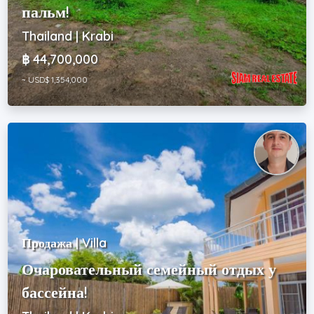
пальм!
Thailand | Krabi
฿ 44,700,000
~ USD$ 1,354,000
Продажа | Villa
Очаровательный семейный отдых у
бассейна!