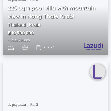
220 sqm pool villa with mountain
view in Nong Thale Krabi
Thailand | Krabi
฿ 10,900,000
~ USD$ 330,000
2
3
|
3
|
680 m
Продажа | Villa