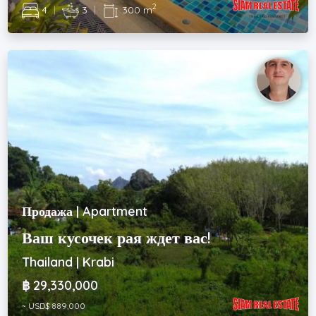
2
4
|
3
|
300 m
Продажа | Apartment
Ваш кусочек рая ждет вас!
Thailand | Krabi
฿ 29,330,000
~ USD$ 889,000