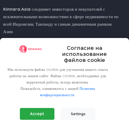
Kinnara.Asia
соединяет инвесторов и покупателей с
исключительными возможностями в сфере недвижимости по
всей Индонезии, Таиланду и самым динамичным рынкам
Азии.
Ищете ли вы жилье у моря, в городе или в горах —
Согласие на
Kinnara.Asia
поможет вам найти идеальный дом или
использование
инвестицию.
файлов cookie
Мы используем файлы cookie для улучшения вашего опыта
работы на нашем сайте. Файлы cookie, необходимые для
корректной работы, всегда включены.
Пожалуйста, ознакомьтесь с нашей
Regional Offices
Политика
конфиденциальности
.
Kinnara Limited - Thailand
Essential Cookies
(Always Active)
58, 9 Lagoon Rd, Choeng Thale
Accept
Settings
Required for the website to function properly.
Thalang District, Phuket, 83110, Thailand
Analytics Cookies
+66809201023