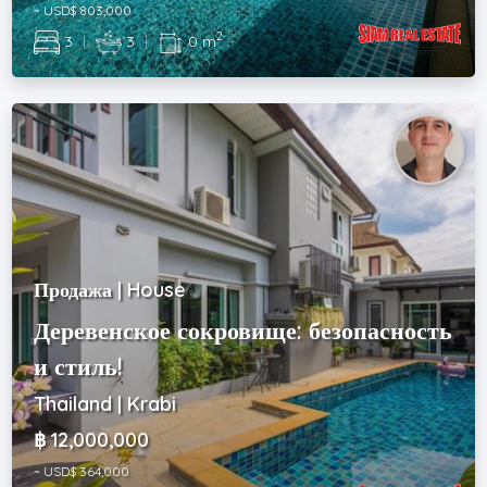
~ USD$ 803,000
2
3
|
3
|
0 m
Продажа | House
Деревенское сокровище: безопасность
и стиль!
Thailand | Krabi
฿ 12,000,000
~ USD$ 364,000