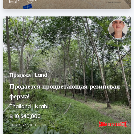
Продажа | Land
Продается процветающая резиновая
ферма!
Thailand | Krabi
฿ 10,640,000
~ USD$ 322,000