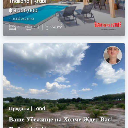
Thailand | Krabi
฿ 8,000,000
~ USD$ 242,000
2
2
|
3
|
556 m
Продажа | Land
Ваше Убежище на Холме Ждет Вас!