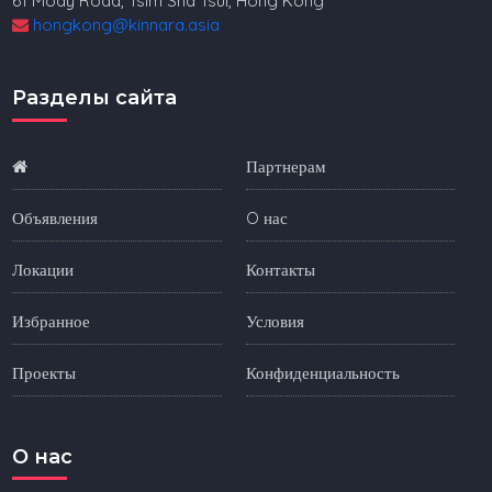
61 Mody Road, Tsim Sha Tsui, Hong Kong
hongkong@kinnara.asia
Разделы сайта
Партнерам
Объявления
O нас
Локации
Контакты
Избранное
Условия
Проекты
Конфиденциальность
O нас