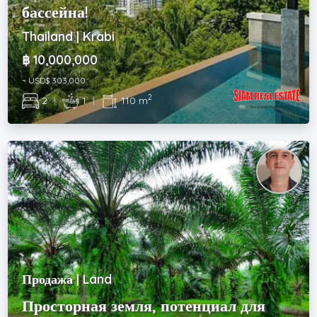
бассейна!
Thailand | Krabi
฿ 10,000,000
~ USD$ 303,000
2
2
|
1
|
110 m
Продажа | Land
Просторная земля, потенциал для