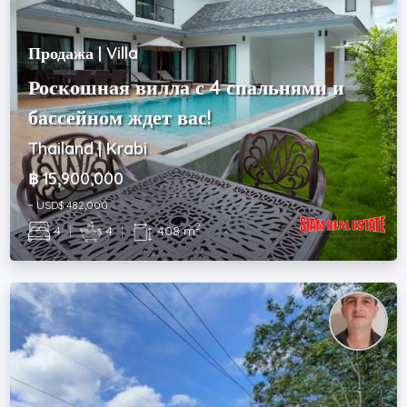
Продажа | Villa
Роскошная вилла с 4 спальнями и
бассейном ждет вас!
Thailand | Krabi
฿ 15,900,000
~ USD$ 482,000
2
4
|
4
|
408 m