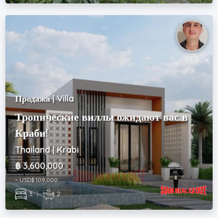
Продажа | Villa
Тропические виллы ожидают вас в
Краби!
Thailand | Krabi
฿ 3,600,000
~ USD$ 109,000
3
|
2