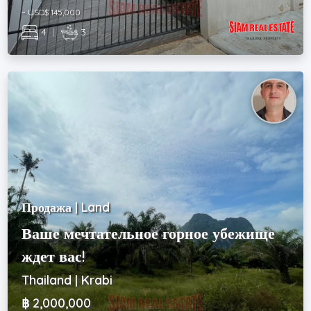
~ USD$ 145,000
4
|
3
Продажа | Land
Ваше мечтательное горное убежище
ждет вас!
Thailand | Krabi
฿ 2,000,000