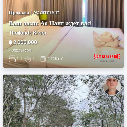
Продажа | Apartment
Ваш оазис Ао Нанг ждет вас!
Thailand | Krabi
฿ 2,000,000
~ USD$ 61,000
2
1
|
1
|
1,728 m