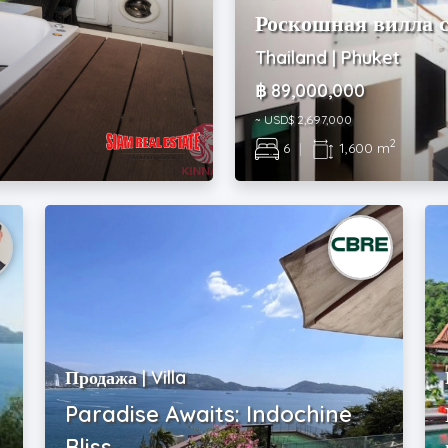
Роскошная вилла 
Thailand | Phuket
฿ 89,000,000
~ USD$ 2,697,000
2
6
|
1,600 m
Продажа | Villa
Paradise Awaits: Indochine
Bliss