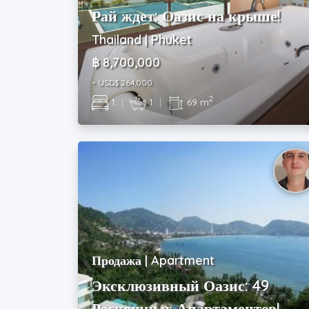
Рай ждет: Оазис на крыше!
Thailand | Phuket
฿ 8,700,000
~ USD$ 264,000
2
1
|
1
|
69 m
Продажа | Apartment
Эксклюзивный Оазис: 49
Роскошных Апартаментов!