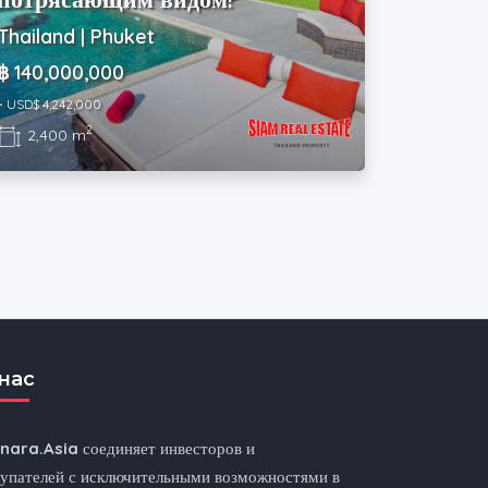
Thailand | Phuket
฿ 140,000,000
~ USD$ 4,242,000
2
2,400 m
нас
nnara.Asia
соединяет инвесторов и
упателей с исключительными возможностями в