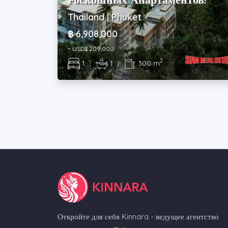
Thailand | Phuket
฿ 6,908,000
~ USD$ 209,000
2
1
|
1
|
300 m
Откройте для себя Kinnara - ведущее агентство