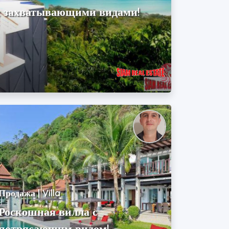
с захватывающими видами!
Продажа | Villa
Роскошная вилла с
потрясающим видом!