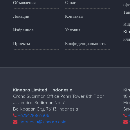
Объявления
O нас
сфе
Та
Локации
Контакты
Ище
Избранное
Условия
Ki
или
Проекты
Конфиденциальность
Kinnara Limited - Indonesia
Ki
Grand Sudirman Office Panin Tower 8th Floor
18
Jl. Jendral Sudirman No. 7
Hia
Balikpapan City, 76113, Indonesia
Si
+625428863306
indonesia@kinnara.asia