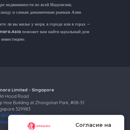
ре недвижимости по всей Индонезии,
иланду и самым динамичным рынкам Азии.
те ли вы жилье у моря, в городе или в горах —
nnara.Asia
поможет вам найти идеальный дом
 инвестицию.
nnara Limited - Singapore
 Ah Hood Road
p Hoe Building at Zhongshan Park, #08-51
ngapore 329983
+6569928068
singapore@kinnara.asia
Согласие на