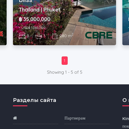
Thailand | Phuket
฿ 35,000,000
~ USD$ 1,061,000
2
3
|
3
|
280 m
1
Showing 1 - 5 of 5
Разделы сайта
O 
Партнерам
Ki
пок