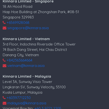
Kinnara Limited - Singapore
18 Ah Hood Road
Hiap Hoe Building at Zhongshan Park, #08-51
Singapore 329983
+6569928068
singapore@kinnara.asia
Kinnara Limited - Vietnam
3rd Floor, Indochina Riverside Office Tower
74 Bach Dang Street, Hai Chau District
Danang City, Vietnam
+842363664664
vietnam@kinnara.asia
Kinnara Limited - Malaysia
Level 3A, Sunway Visio Tower
Lingkaran SV, Sunway Velocity, 55100
Kuala Lumpur, Malaysia
+60397712230
malaysia@kinnara.asia
Voicemail Box No:
+60 3 9771 2205