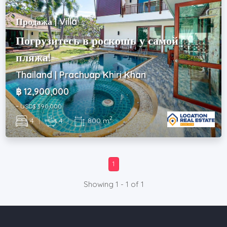
Продажа | Villa
Погрузитесь в роскошь у самой
пляжа!
Thailand | Prachuap Khiri Khan
฿ 12,900,000
~ USD$ 390,000
2
4
|
4
|
800 m
1
Showing 1 - 1 of 1