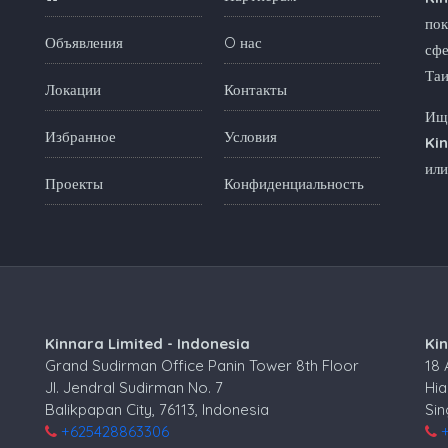
пок
Объявления
O нас
сфе
Та
Локации
Контакты
Ище
Избранное
Условия
Ki
или
Проекты
Конфиденциальность
Kinnara Limited - Indonesia
Ki
Grand Sudirman Office Panin Tower 8th Floor
18
Jl. Jendral Sudirman No. 7
Hia
Balikpapan City, 76113, Indonesia
Si
+625428863306