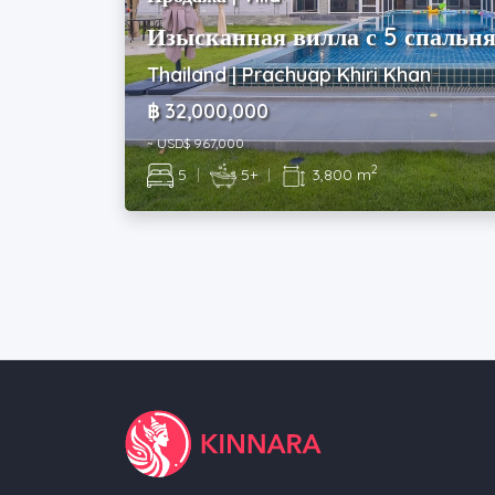
Изысканная вилла с 5 спальня
Thailand | Prachuap Khiri Khan
฿ 32,000,000
~ USD$ 967,000
2
5
|
5+
|
3,800 m