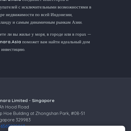
упателей с исключительными возможностями в
ре недвижимости по всей Индонезии,
иланду и самым динамичным рынкам Азии.
те ли вы жилье у моря, в городе или в горах —
nnara.Asia
поможет вам найти идеальный дом
 инвестицию.
nnara Limited - Singapore
 Ah Hood Road
p Hoe Building at Zhongshan Park, #08-51
ngapore 329983
+6569928068