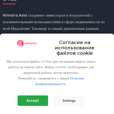
Kinnara.Asia
соединяет инвесторов и покупателей с
исключительными возможностями в сфере недвижимости по
всей Индонезии, Таиланду и самым динамичным рынкам
Азии.
Согласие на
Ищете ли вы жилье у моря, в городе или в горах —
использование
Kinnara.Asia
поможет вам найти идеальный дом или
файлов cookie
инвестицию.
Мы используем файлы cookie для улучшения вашего опыта
работы на нашем сайте. Файлы cookie, необходимые для
корректной работы, всегда включены.
Пожалуйста, ознакомьтесь с нашей
Политика
конфиденциальности
.
Regional Offices
Essential Cookies
(Always Active)
Kinnara Limited - Thailand
Accept
Settings
Required for the website to function properly.
58, 9 Lagoon Rd, Choeng Thale
Analytics Cookies
Thalang District, Phuket, 83110, Thailand