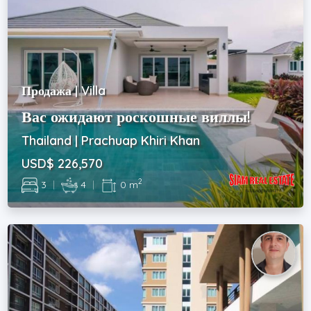
Продажа | Villa
Вас ожидают роскошные виллы!
Thailand | Prachuap Khiri Khan
USD$ 226,570
2
3
|
4
|
0 m