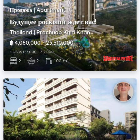
Продажа | Apartment
Будущее роскоши ждет вас!
Thailand | Prachuap Khiri Khan
฿ 4,060,000 - 23,510,000
~ USD$ 123,000 - 712,000
2
2
|
2
|
100 m