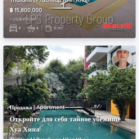
฿ 15,800,000
~ USD$ 479,000
2
4
|
4
|
0 m
Продажа | Apartment
Откройте для себя тайное убежище
Хуа Хина!