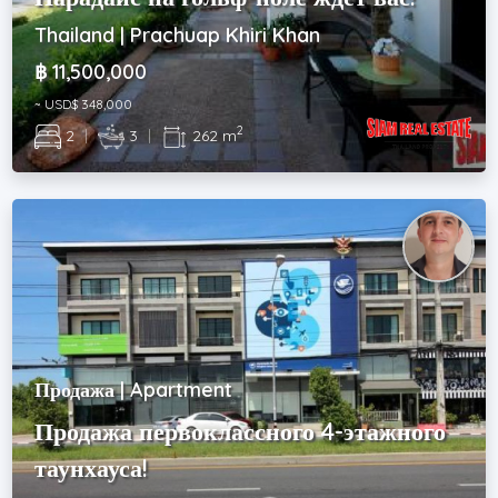
Thailand | Prachuap Khiri Khan
฿ 11,500,000
~ USD$ 348,000
2
2
|
3
|
262 m
Продажа | Apartment
Продажа первоклассного 4-этажного
таунхауса!