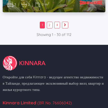
2
3
|
2
|
0 m
1
2
4
Showing 1 - 30 of 112
Откройте для себя Kinnara - ведущее агентство недвижимости
в Тайланде, предлагающее эксклюзивный выбор вилл, квартир и
жилья курортного типа.
Kinnara Limited
(BR No. 76606042)