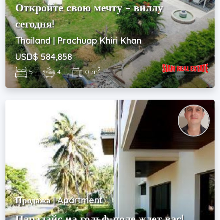
Откройте свою мечту – виллу
сегодня!
Thailand | Prachuap Khiri Khan
USD$ 584,858
2
5
|
4
|
0 m
Продажа | Apartment
Парадайс на гольф-поле ждет вас!