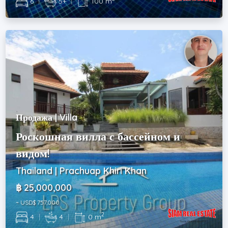
6
|
5+
|
100 m
Продажа | Villa
Роскошная вилла с бассейном и
видом!
Thailand | Prachuap Khiri Khan
฿ 25,000,000
~ USD$ 757,000
2
4
|
4
|
0 m