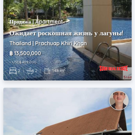
Продажа | Apartment
Ожидает роскошная жизнь у лагуны!
Thailand | Prachuap Khiri Khan
฿ 13,500,000
~ USD$ 409,000
2
2
|
2
|
148 m