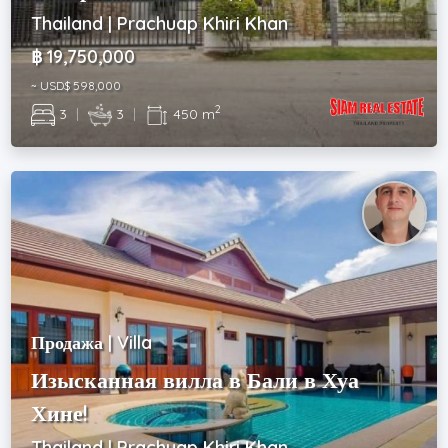
Thailand | Prachuap Khiri Khan
฿ 19,750,000
~ USD$ 598,000
2
3
|
3
|
450 m
Продажа | Villa
Изысканная вилла в Бали в Хуа
Хине!
Thailand | Prachuap Khiri Khan