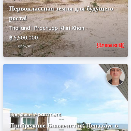
Первоклассная земля для будущего
роста!
Thailand | Prachuap Khiri Khan
฿ 5,500,000
~ USD$ 167,000
Продажа | Apartment
Прибрежное Блаженство: Пентхаус в