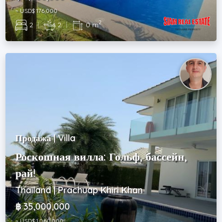
~ USD$ 176,000
2
2
|
2
|
0 m
Продажа | Villa
Роскошная вилла: Гольф, бассейн,
рай!
Thailand | Prachuap Khiri Khan
฿ 35,000,000
~ USD$ 1,060,000