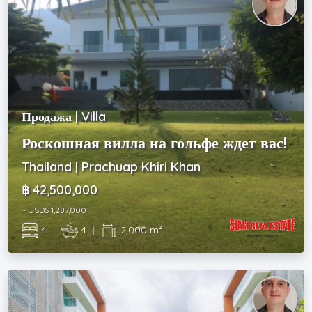
Продажа | Villa
Роскошная вилла на гольфе ждет вас!
Thailand | Prachuap Khiri Khan
฿ 42,500,000
~ USD$ 1,287,000
2
4
|
4
|
2,000 m