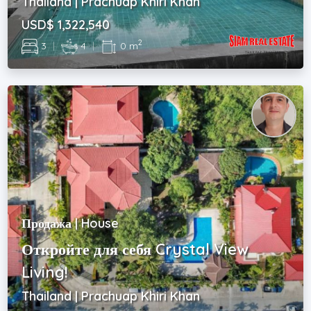
Thailand | Prachuap Khiri Khan
USD$ 1,322,540
2
3
|
4
|
0 m
Продажа | House
Откройте для себя Crystal View
Living!
Thailand | Prachuap Khiri Khan