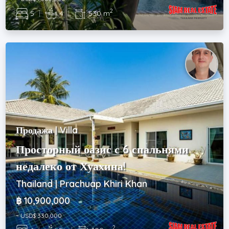
2
5
|
4
|
530 m
Продажа | Villa
Просторный оазис с 6 спальнями
недалеко от Хуахина!
Thailand | Prachuap Khiri Khan
฿ 10,900,000
~ USD$ 330,000
2