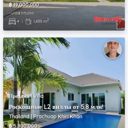
฿ 19,000,000
~ USD$ 575,000
2
4
|
1,635 m
Продажа | Villa
Роскошные L2 виллы от 5.8 млн!
Thailand | Prachuap Khiri Khan
฿ 5,800,000