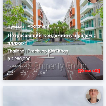
Продажа | Apartment
Потрясающий кондоминиум рядом с
пляжем!
Thailand | Prachuap Khiri Khan
฿ 2,980,000
~ USD$ 90,000
2
1
|
1
|
0 m