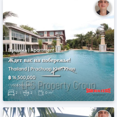
Продажа | Apartment
Ждет вас на побережье!
Thailand | Prachuap Khiri Khan
฿ 16,500,000
~ USD$ 500,000
2
2
|
2
|
0 m