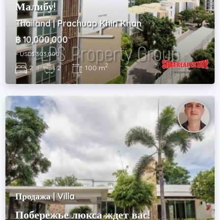
Малибу!
Thailand | Prachuap Khiri Khan
฿ 10,000,000
~ USD$ 303,000
2
2
|
2
|
100 m
Продажа | Villa
Побережье люкса ждет вас!