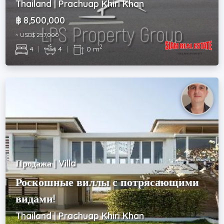
Thailand | Prachuap Khiri Khan
฿ 8,500,000
~ USD$ 257,000
2
4
|
4
|
0 m
Продажа | Villa
Роскошные виллы с потрясающими
видами!
Thailand | Prachuap Khiri Khan