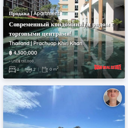
Продажа | Apartment
Современный кондоминиум рядом с
торговыми центрами!
Thailand | Prachuap Khiri Khan
฿ 4,300,000
~ USD$ 130,000
2
2
|
2
|
0 m