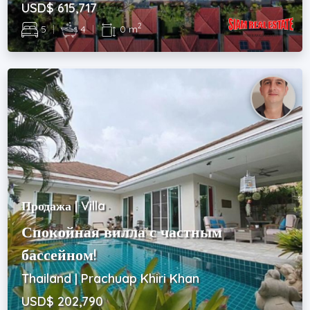
USD$ 615,717
2
5
|
4
|
0 m
Продажа | Villa
Спокойная вилла с частным
бассейном!
Thailand | Prachuap Khiri Khan
USD$ 202,790