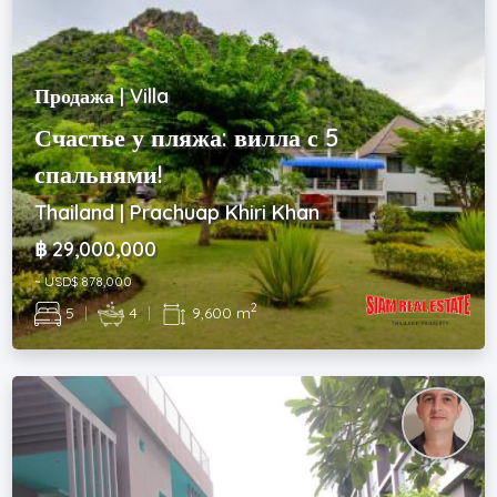
Продажа | Villa
Счастье у пляжа: вилла с 5
спальнями!
Thailand | Prachuap Khiri Khan
฿ 29,000,000
~ USD$ 878,000
2
5
|
4
|
9,600 m