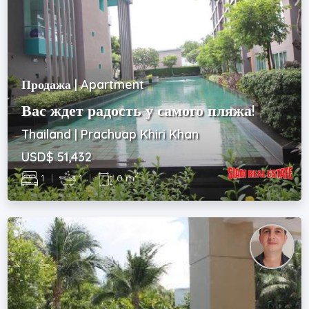
Продажа | Apartment
Вас ждет радость у самого пляжа!
Thailand | Prachuap Khiri Khan
USD$ 51,432
2
1
|
1
|
0 m