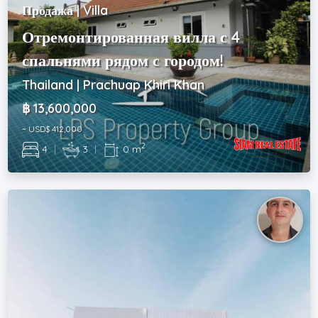
Продажа | Villa
Отремонтированная вилла с 4
спальнями рядом с городом!
Thailand | Prachuap Khiri Khan
฿ 13,600,000
~ USD$ 412,000
2
4
|
3
|
0 m