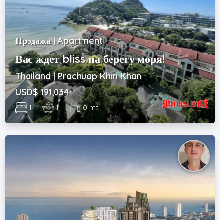
Продажа | Apartment
Вас ждет bliss на берегу моря!
Thailand | Prachuap Khiri Khan
USD$ 191,034
2
1
|
1
|
0 m