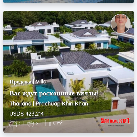
Продажа | Villa
Вас ждут роскошные виллы!
Thailand | Prachuap Khiri Khan
USD$ 423,214
2
3
|
3
|
0 m