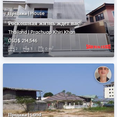
Продажа | House
Роскошная жизнь ждет вас!
Thailand | Prachuap Khiri Khan
USD$ 214,546
2
2
|
3
|
0 m
Продажа | Land