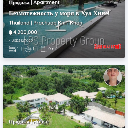
Продажа | Apartment
Безмятежность у моря в Хуа Хине!
Thailand | Prachuap Khiri Khan
฿ 4,200,000
~ USD$ 127,000
2
1
|
1
|
0 m
Продажа | House