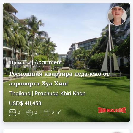
Продажа | Apartment
Роскошная квартира недалеко от
аэропорта Хуа Хин!
Thailand | Prachuap Khiri Khan
USD$ 411,458
2
2
|
2
|
0 m