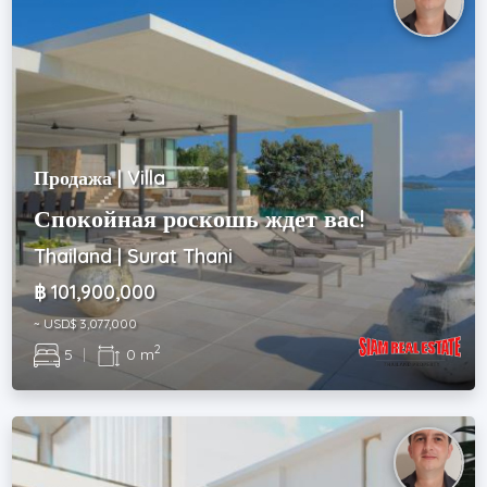
Продажа | Villa
Спокойная роскошь ждет вас!
Thailand | Surat Thani
฿ 101,900,000
~ USD$ 3,077,000
2
5
|
0 m