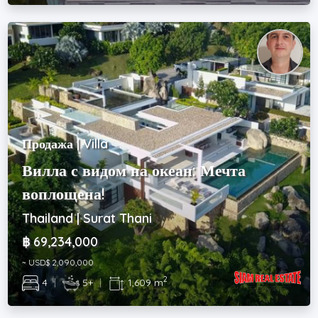
Продажа | Villa
Вилла с видом на океан: Мечта
воплощена!
Thailand | Surat Thani
฿ 69,234,000
~ USD$ 2,090,000
2
4
|
5+
|
1,609 m