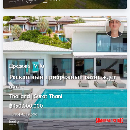
Продажа | Villa
Роскошный прибрежный оазис ждет
вас!
Thailand | Surat Thani
฿ 150,000,000
~ USD$ 4,529,000
6