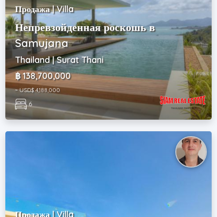
Продажа | Villa
Непревзойденная роскошь в
Samujana
Thailand | Surat Thani
฿ 138,700,000
~ USD$ 4,188,000
6
Продажа | Villa