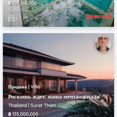
฿ 150,318,000
~ USD$ 4,539,000
2
6
|
1,776 m
Продажа | Villa
Роскошь ждет: ваша мечта—вилла!
Thailand | Surat Thani
฿ 135,000,000