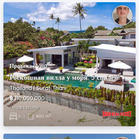
Продажа | Villa
Роскошная вилла у моря: 5 спален!
Thailand | Surat Thani
฿ 110,000,000
~ USD$ 3,321,000
2
5
|
800 m