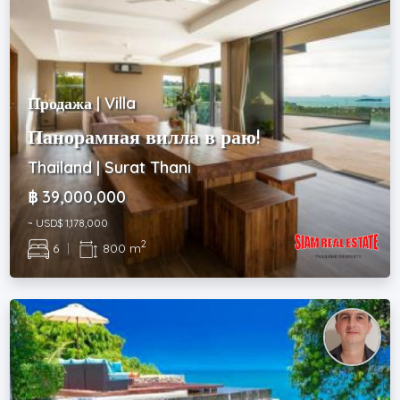
Продажа | Villa
Панорамная вилла в раю!
Thailand | Surat Thani
฿ 39,000,000
~ USD$ 1,178,000
2
6
|
800 m