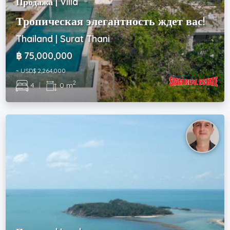
Продажа | Villa
Тропическая элегантность ждет вас!
Thailand | Surat Thani
฿ 75,000,000
~ USD$ 2,264,000
2
4
|
0 m