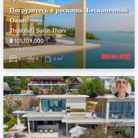
Погрузитесь в роскошь: Бесконечный
Оазис!
Thailand | Surat Thani
฿ 101,709,000
~ USD$ 3,071,000
2
4
|
4
|
0 m