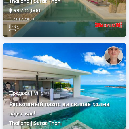
Thailand | Surat Thani
฿ 98,700,000
~ USD$ 2,980,000
5
Продажа | Villa
Роскошный оазис на склоне холма
ждет вас!
Thailand | Surat Thani