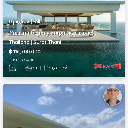
Продажа | Villa
Уют на берегу моря ждет вас!
Thailand | Surat Thani
฿ 116,700,000
~ USD$ 3,524,000
2
5
|
5+
|
1,600 m