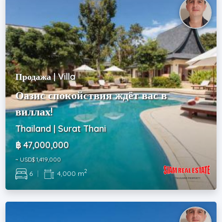
Продажа | Villa
Оазис спокойствия ждёт вас в
виллах!
Thailand | Surat Thani
฿ 47,000,000
~ USD$ 1,419,000
2
6
|
4,000 m