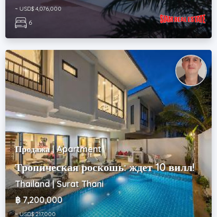
~ USD$ 4,076,000
6
Продажа | Apartment
Тропическая роскошь: ждет 10 вилл!
Thailand | Surat Thani
฿ 7,200,000
~ USD$ 217,000