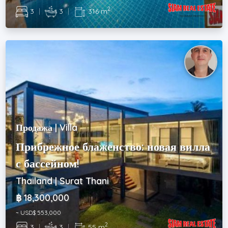
2
3
|
3
|
316 m
Продажа | Villa
Прибрежное блаженство: новая вилла
с бассейном!
Thailand | Surat Thani
฿ 18,300,000
~ USD$ 553,000
2
3
|
3
|
55 m