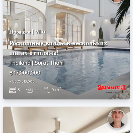
Продажа | Villa
Роскошные виллы в нескольких
шагах от пляжа!
Thailand | Surat Thani
฿ 17,000,000
~ USD$ 513,000
2
3
|
4
|
0 m