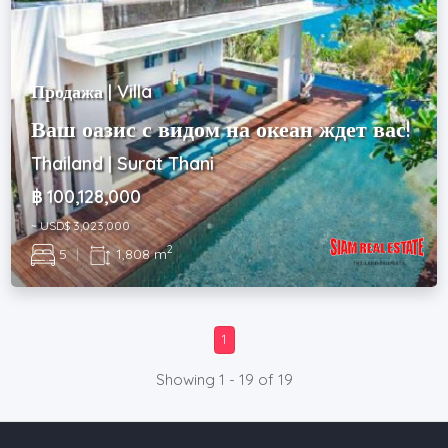
Продажа | Villa
Ваш оазис с видом на океан ждет вас!
Thailand | Surat Thani
฿ 100,128,000
~ USD$ 3,023,000
2
5
|
1,808 m
1
Showing 1 - 19 of 19