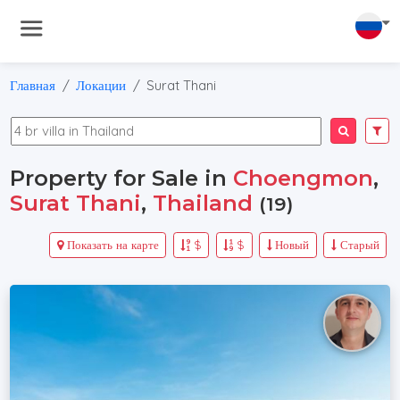
Главная
Локации
Surat Thani
Property for Sale in
Choengmon
,
Surat Thani
,
Thailand
(19)
Показать на карте
$
$
Новый
Старый