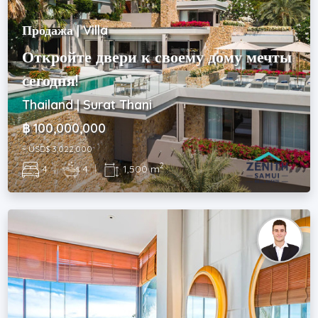
Продажа | Villa
Откройте двери к своему дому мечты
сегодня!
Thailand | Surat Thani
฿ 100,000,000
~ USD$ 3,022,000
2
4
|
4
|
1,500 m