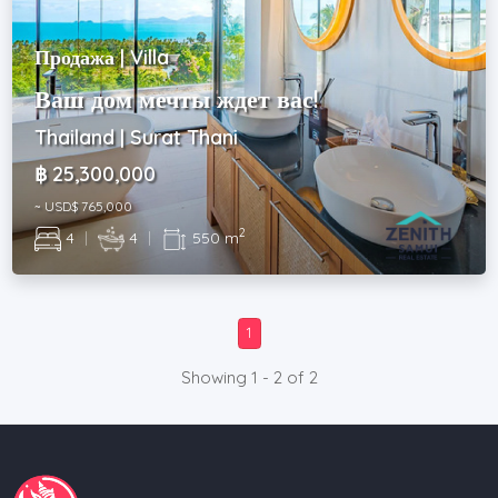
Продажа | Villa
Ваш дом мечты ждет вас!
Thailand | Surat Thani
฿ 25,300,000
~ USD$ 765,000
2
4
|
4
|
550 m
1
Showing 1 - 2 of 2