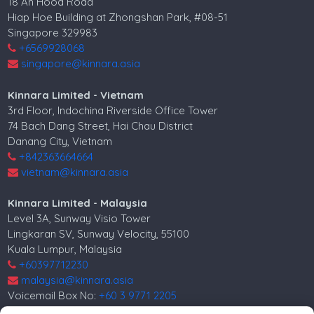
18 Ah Hood Road
Hiap Hoe Building at Zhongshan Park, #08-51
Singapore 329983
+6569928068
singapore@kinnara.asia
Kinnara Limited - Vietnam
3rd Floor, Indochina Riverside Office Tower
74 Bach Dang Street, Hai Chau District
Danang City, Vietnam
+842363664664
vietnam@kinnara.asia
Kinnara Limited - Malaysia
Level 3A, Sunway Visio Tower
Lingkaran SV, Sunway Velocity, 55100
Kuala Lumpur, Malaysia
+60397712230
malaysia@kinnara.asia
Voicemail Box No:
+60 3 9771 2205