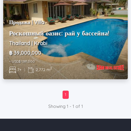
Продажа | Villa
Роскошный оазис: рай у бассейна!
Thailand | Krabi
฿ 39,000,000
~ USD$ 1,181,000
2
7+
|
2,772 m
1
Showing 1 - 1 of 1