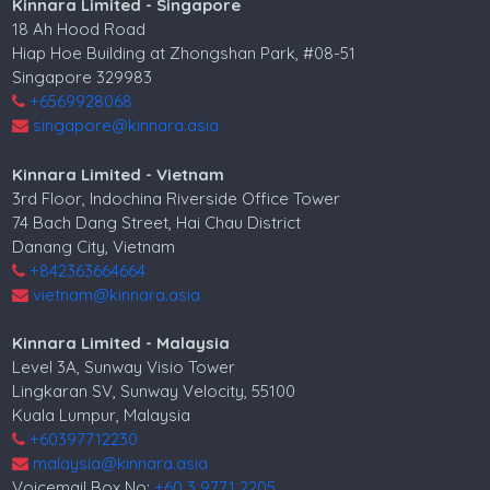
Kinnara Limited - Singapore
18 Ah Hood Road
Hiap Hoe Building at Zhongshan Park, #08-51
Singapore 329983
+6569928068
singapore@kinnara.asia
Kinnara Limited - Vietnam
3rd Floor, Indochina Riverside Office Tower
74 Bach Dang Street, Hai Chau District
Danang City, Vietnam
+842363664664
vietnam@kinnara.asia
Kinnara Limited - Malaysia
Level 3A, Sunway Visio Tower
Lingkaran SV, Sunway Velocity, 55100
Kuala Lumpur, Malaysia
+60397712230
malaysia@kinnara.asia
Voicemail Box No:
+60 3 9771 2205